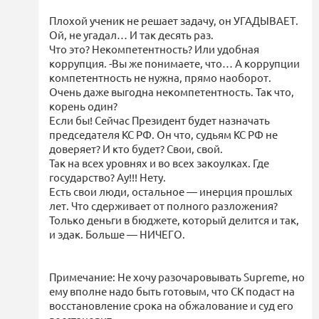
Плохой ученик не решает задачу, он УГАДЫВАЕТ.
Ой, не угадал… И так десять раз.
Что это? Некомпетентность? Или удобная
коррупция. -Вы же понимаете, что… А коррупции
компетентность не нужна, прямо наоборот.
Очень даже выгодна некомпетентность. Так что,
корень один?
Если бы! Сейчас Президент будет назначать
председателя КС РФ. Он что, судьям КС РФ не
доверяет? И кто будет? Свои, свой.
Так на всех уровнях и во всех закоулках. Где
государство? Ау!!! Нету.
Есть свои люди, остальное — инерция прошлых
лет. Что сдерживает от полного разложения?
Только деньги в бюджете, который делится и так,
и эдак. Больше — НИЧЕГО.
Примечание: Не хочу разочаровывать Supreme, но
ему вполне надо быть готовым, что СК подаст на
восстановление срока на обжалование и суд его