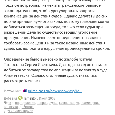
Тогда он потребовал изменить гражданско-правовое
законодательство, чтобы урегулировать вопросы
компенсации за действия судов. Однако депутаты до сих
пор не приняли нужного закона, поэтому граждане могли
добиваться возмещения вреда, только если судья при
разрешении дела по существу совершил уголовное
преступление. Нынешнее же определение позволяет
требовать возмещения и за такие незаконные действия
судей, как волокита и нарушение процессуальных сроков.
Определение было вынесено по жалобе жителя
Татарстана Сергея Ивентьева. Два года назад он пытался
добиться от государства компенсации за волокиту в суде
Альметьевска. Однако столичные суды отказались
рассмотреть его иск.
Источник:
prime-tass.ru/news/show.asp?id...
Добавил
ramelito
5 Июня 2009
суд
,
определение
,
вопрос
,
судья
,
компенсация
,
возмещение
,
волокита
,
действие
9 комментариев