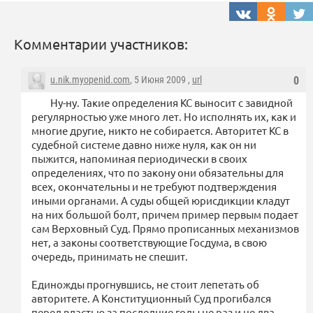
Комментарии участников:
u.nik.myopenid.com
, 5 Июня 2009 ,
url
0
Ну-ну. Такие определения КС выносит с завидной
регулярностью уже много лет. Но исполнять их, как и
многие другие, никто не собирается. Авторитет КС в
судебной системе давно ниже нуля, как он ни
пыжится, напоминая периодически в своих
определениях, что по закону они обязательны для
всех, окончательны и не требуют подтверждения
иными органами. А суды общей юрисдикции кладут
на них большой болт, причем пример первым подает
сам Верховный Суд. Прямо прописанных механизмов
нет, а законы соответствующие Госдума, в свою
очередь, принимать не спешит.
Единожды прогнувшись, не стоит лепетать об
авторитете. А Конституционный Суд прогибался
перед властью за последние годы не раз и не два.