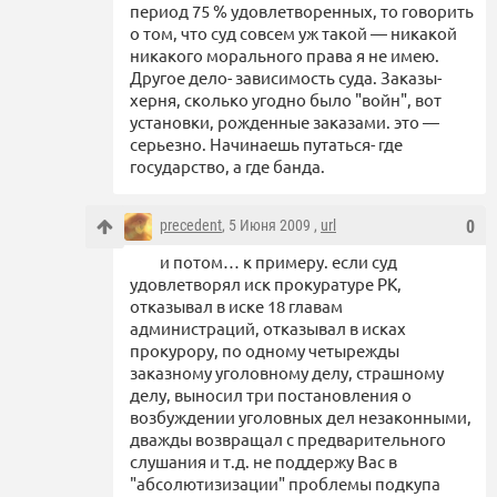
период 75 % удовлетворенных, то говорить
о том, что суд совсем уж такой — никакой
никакого морального права я не имею.
Другое дело- зависимость суда. Заказы-
херня, сколько угодно было "войн", вот
установки, рожденные заказами. это —
серьезно. Начинаешь путаться- где
государство, а где банда.
precedent
, 5 Июня 2009 ,
url
0
и потом… к примеру. если суд
удовлетворял иск прокуратуре РК,
отказывал в иске 18 главам
администраций, отказывал в исках
прокурору, по одному четырежды
заказному уголовному делу, страшному
делу, выносил три постановления о
возбуждении уголовных дел незаконными,
дважды возвращал с предварительного
слушания и т.д. не поддержу Вас в
"абсолютизизации" проблемы подкупа