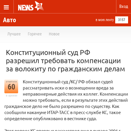
Вход
Авто
в мою ленту
3157
Лучшее
Горячее
Новое
Конституционный суд РФ
разрешил требовать компенсации
за волокиту по гражданским делам
Конституционный суд /КС/ РФ обязал судей
отметили
60
рассматривать иски о возмещении вреда за
неправомерные действия их коллег. Компенсации
в архиве
можно требовать, если в результате этих действий
гражданское дело не было разрешено по существу. Как
сообщили накануне ИТАР-ТАСС в пресс-службе КС, такое
определение опубликовано в вестнике суда.
Этот вопрос КС впервые рассмотрел еще в январе 2001 г.