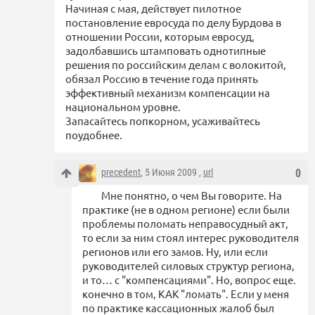
Начиная с мая, действует пилотное
постановление евросуда по делу Бурдова в
отношении России, которым евросуд,
задолбавшись штамповать однотипные
решения по российским делам с волокитой,
обязал Россию в течение года принять
эффективный механизм компенсации на
национальном уровне.
Запасайтесь попкорном, усаживайтесь
поудобнее.
precedent
, 5 Июня 2009 ,
url
0
Мне понятно, о чем Вы говорите. На
практике (не в одном регионе) если были
проблемы поломать неправосудный акт,
то если за ним стоял интерес руководителя
регионов или его замов. Ну, или если
руководителей силовых структур региона,
и то… с "компенсациями". Но, вопрос еще.
конечно в том, КАК "ломать". Если у меня
по практике кассационных жалоб был