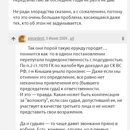
Не ради злорадства сказано, а с сожалением, потому
что это очень большая проблема, касающаяся даже
тех, кто об этом не задумывается.
precedent
, 5 Июня 2009 ,
url
0
Так они порой такую ерунду городят…
помнится как -то в одном постановлении
перепутали подведомственность с подсудностью.
По п.2 ст.1070 ГК по жалобе Кун доходил до СК ВС
РФ, г-н Кнышев уныло произнес — Даже если мы
отменим это определение, все равно нет
механизма привлечения его (бывшего
председателя суда) к ответственности.
И это — правда. Какая может быть компенсация
за "волокиту", если сам судья, допустивший ее, не
участвует в качестве третьего лица и не может
представить свои возражения.
Да и судьям — то чаще давят звонками прямо в
кобчик. Есть, конечно, злодеи, но в первых