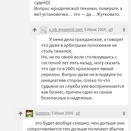
судей)))
Вопрос юридической техники, поверьте, а
вот установочки… это — да… Жутковато.
u.nik.myopenid.com
, 5 Июня 2009 ,
url
0
У меня дела гражданские, а говорят
что даже в арбитраже положение не
столь тяжелое.
Но, не по своей воле столкнувшись с
системой лет пять назад, могу сказать
что где-то в 2005 произошел явный
перелом. Вопрос даже не в подкупе по
инициативе сторон, плохо то что
судьями их служба уже воспринимается
как бизнес, причем один из самых
безопасных и надежных.
Supreme
, 5 Июня 2009 ,
url
0
это будет вообще смешно, чем дольше они
сопротивляются тем дольше получают убыток