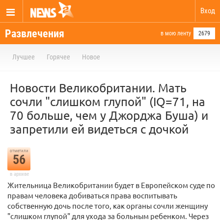
Вход
Развлечения
в мою ленту
2679
Лучшее
Горячее
Новое
Новости Великобритании. Мать
сочли "слишком глупой" (IQ=71, на
70 больше, чем у Джорджа Буша) и
запретили ей видеться с дочкой
отметили
56
в архиве
Жительница Великобритании будет в Европейском суде по
правам человека добиваться права воспитывать
собственную дочь после того, как органы сочли женщину
"слишком глупой" для ухода за больным ребенком. Через