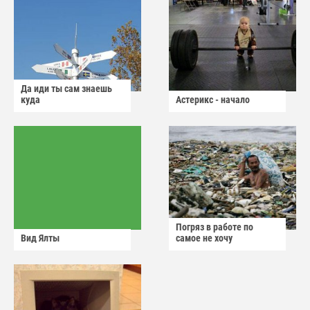
Да иди ты сам знаешь
куда
Астерикс - начало
Погряз в работе по
Вид Ялты
самое не хочу