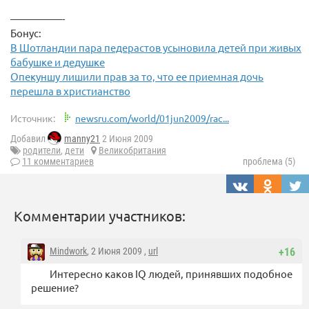
—————-
Бонус:
В Шотландии пара педерастов усыновила детей при живых
бабушке и дедушке
Опекуншу лишили прав за то, что ее приемная дочь
перешла в христианство
Источник:
newsru.com/world/01jun2009/rac...
Добавил
manny21
2 Июня 2009
родители
,
дети
Великобритания
11 комментариев
проблема (5)
Комментарии участников:
Mindwork
, 2 Июня 2009 ,
url
+16
Интересно каков IQ людей, принявших подобное
решение?