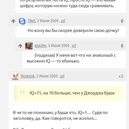
цифра, которую можно туда-сюда сравнивать.
TNet
, 2 Июня 2009 ,
url
0
Но кому вы бы скорее доверили свою дочку?
apazhe
, 3 Июня 2009 ,
url
0
(подумав) У меня вот что ни знакомый с
высоким IQ — то ебанько.
Besenok
, 2 Июня 2009 ,
url
+3
IQ=71, на 70 больше, чем у Джорджа Буша
Я че то не понимаю, у Буша что, IQ=1… Судя по
заголовку, да. Как говорится, не асилил...