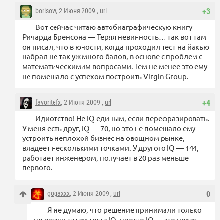
borisow
, 2 Июня 2009 ,
url
+3
Вот сейчас читаю автобиаграфическую книгу
Ричарда Бренсона — Теряя невинность… так вот там
он писал, что в юности, когда проходил тест на йакью
набрал не так уж много балов, в основе с проблем с
математическимим вопросами. Тем не менeе это ему
не помешало с успехом построить Virgin Group.
favoritefx
, 2 Июня 2009 ,
url
+4
Идиотство! Не IQ единым, если перефразировать.
У меня есть друг, IQ — 70, но это не помешало ему
устроить неплохой бизнес на овощном рынке,
владеет несколькими точками. У другого IQ — 144,
работает инженером, получает в 20 раз меньше
первого.
gogaxxx
, 2 Июня 2009 ,
url
0
Я не думаю, что решение принимали только
по результатам теста IQ, просто IQ — это некая