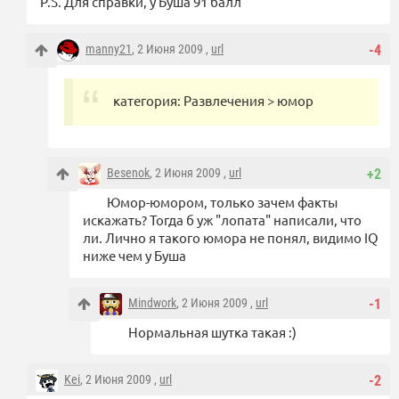
P.S. Для справки, у Буша 91 балл
manny21
, 2 Июня 2009 ,
url
-4
категория: Развлечения > юмор
Besenok
, 2 Июня 2009 ,
url
+2
Юмор-юмором, только зачем факты
искажать? Тогда б уж "лопата" написали, что
ли. Лично я такого юмора не понял, видимо IQ
ниже чем у Буша
Mindwork
, 2 Июня 2009 ,
url
-1
Нормальная шутка такая :)
Kei
, 2 Июня 2009 ,
url
-2