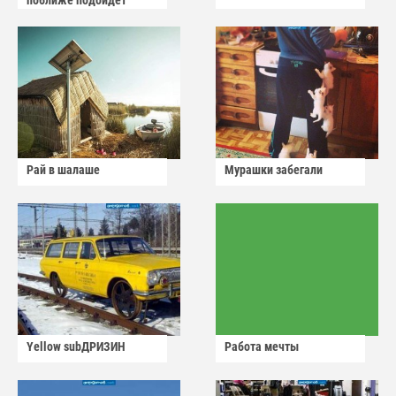
поближе подойдет
Рай в шалаше
Мурашки забегали
Yellow subДРИЗИН
Работа мечты