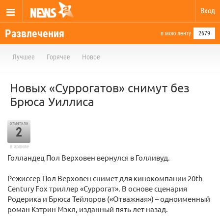
Вход
Развлечения
в мою ленту
2679
Лучшее
Горячее
Новое
Новых «Суррогатов» снимут без
Брюса Уиллиса
отметили
2
в архиве
Голландец Пол Верховен вернулся в Голливуд.
Режиссер Пол Верховен снимет для кинокомпании 20th
Century Fox триллер «Суррогат». В основе сценария
Родерика и Брюса Тейлоров («Отважная») – одноименный
роман Кэтрин Мэкл, изданный пять лет назад.