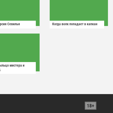
рсия Севилья
Когда волк попадает в капкан
ыльцо мистера и
д
18+