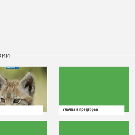
рии
Улочка в предгорье