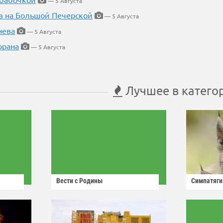
— 5 Августа
в на Большой Печерской
— 5 Августа
нева
— 5 Августа
орана
— 5 Августа
Лучшее в катего
Вести с Родины
Симпатяги