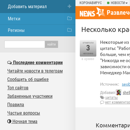
КОРОНАВИРУС
НОВОСТИ
Добавить материал
Развлеч
Метки
Несколько кра
Регионы
Некоторые из 
отметили
3
цитаты: "Рабо
больше, чем ну
человека
в архиве
"Никогда не о
Последние комментарии
зависимости о
Читайте новости в телеграм
Менеджер Ма
Сообщить об ошибке
Источник:
seob
Топ сайтов
Добавил
shel
Забаненные участники
цитаты
нет коммента
Правила
Частые вопросы
Ночная тема
Комментари