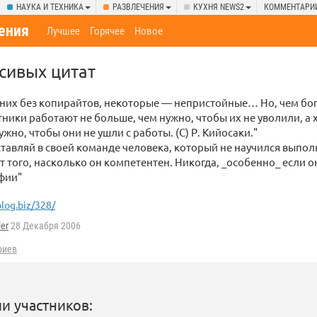
НАУКА И ТЕХНИКА
РАЗВЛЕЧЕНИЯ
КУХНЯ NEWS2
КОММЕНТАРИ
ения
Лучшее
Горячее
Новое
сивых цитат
них без копирайтов, некоторые — непристойные… Но, чем бога
тники работают не больше, чем нужно, чтобы их не уволили, а 
жно, чтобы они не ушли с работы. (С) Р. Кийосаки."
ставляй в своей команде человека, который не научился выпол
т того, насколько он компетентен. Никогда, _особенно_ если о
фии"
log.biz/328/
ler
28 Декабря 2006
риев
и участников: