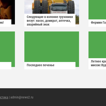
Следующие в колонне грузовики
везут: насос, домкрат, аптечка,
ик!
Фермин Га
аварийный знак
Летнее кр
Последнее печенье
миссис Ву
истика
| admin@news2.ru