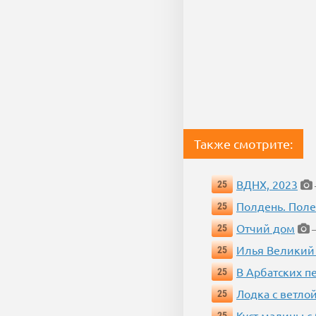
Также смотрите:
ВДНХ, 2023
25
Полдень. Пол
25
Отчий дом
25
—
Илья Великий
25
В Арбатских п
25
Лодка с ветло
25
Куст малины с
25