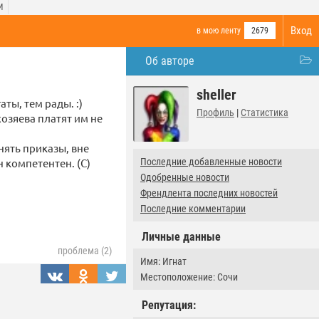
И
Вход
в мою ленту
2679
Об авторе
sheller
ты, тем рады. :)
Профиль
|
Статистика
хозяева платят им не
нять приказы, вне
н компетентен. (С)
Последние добавленные новости
Одобренные новости
Френдлента последних новостей
Последние комментарии
Личные данные
проблема (2)
Имя: Игнат
Местоположение: Сочи
Репутация: