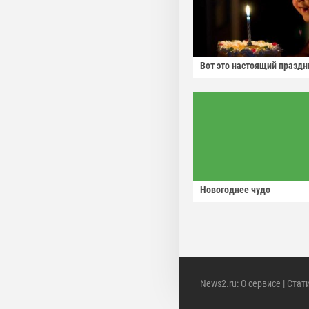
Вот это настоящий праздн
Новогоднее чудо
News2.ru
:
О сервисе
|
Стат