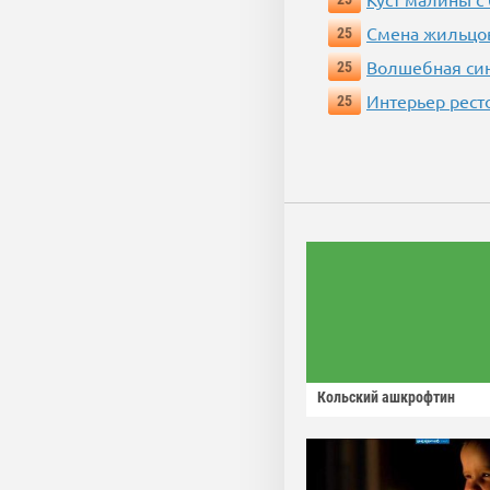
Смена жильцо
25
Волшебная си
25
Интерьер рест
25
Кольский ашкрофтин