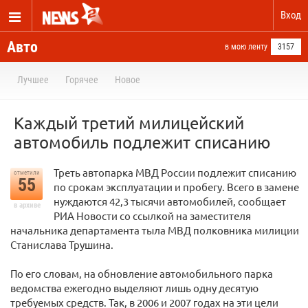
Вход
Авто
в мою ленту
3157
Лучшее
Горячее
Новое
Каждый третий милицейский
автомобиль подлежит списанию
Треть автопарка МВД России подлежит списанию
отметили
55
по срокам эксплуатации и пробегу. Всего в замене
нуждаются 42,3 тысячи автомобилей, сообщает
в архиве
РИА Новости со ссылкой на заместителя
начальника департамента тыла МВД полковника милиции
Станислава Трушина.
По его словам, на обновление автомобильного парка
ведомства ежегодно выделяют лишь одну десятую
требуемых средств. Так, в 2006 и 2007 годах на эти цели