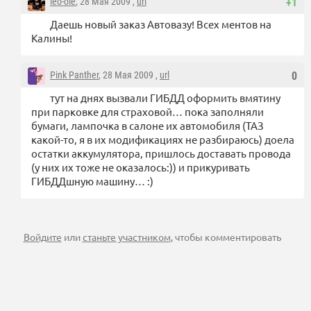
leo-ole
, 28 Мая 2009 ,
url
+1
Даешь новый заказ Автовазу! Всех ментов на
Калины!
Pink Panther
, 28 Мая 2009 ,
url
0
тут на днях вызвали ГИБДД оформить вмятину
при парковке для страховой… пока заполняли
бумаги, лампочка в салоне их автомобиля (ТАЗ
какой-то, я в их модификациях не разбираюсь) доела
остатки аккумулятора, пришлось доставать провода
(у них их тоже не оказалось:)) и прикуривать
ГИБДДшную машину… :)
Войдите
или
станьте участником
, чтобы комментировать