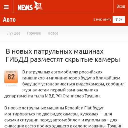
Вход
Авто
в мою ленту
3157
Лучшее
Горячее
Новое
В новых патрульных машинах
ГИБДД разместят скрытые камеры
В патрульных автомобилях российских
отметили
82
гаишников и милиционеров будут в ближайшем
будущем устанавливаться видеокамеры, сообщил
в архиве
журналистам первый замначальника
департамента тыла МВД РФ Станислав Трушин.
В новые патрульные машины Renault и Fiat будут
монтироваться по две видеокамеры, курсовая — для
съемки ситуации перед автомобилем и купольная – для
фиксации всего происходящего в салоне машины. Трушин