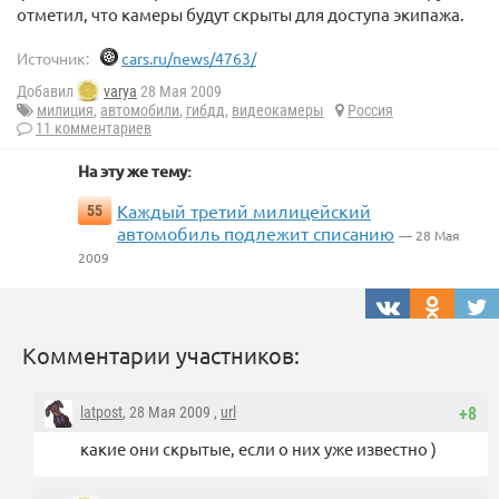
отметил, что камеры будут скрыты для доступа экипажа.
Источник:
cars.ru/news/4763/
Добавил
varya
28 Мая 2009
милиция
,
автомобили
,
гибдд
,
видеокамеры
Россия
11 комментариев
На эту же тему:
Каждый третий милицейский
55
автомобиль подлежит списанию
— 28 Мая
2009
Комментарии участников:
latpost
, 28 Мая 2009 ,
url
+8
какие они скрытые, если о них уже известно )