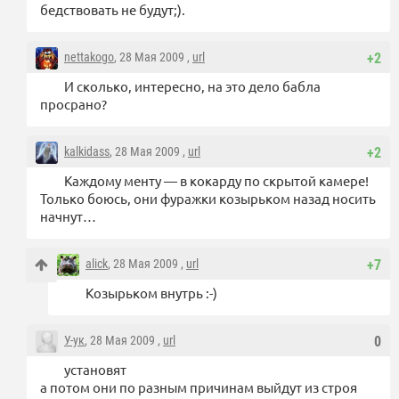
бедствовать не будут;).
nettakogo
, 28 Мая 2009 ,
url
+2
И сколько, интересно, на это дело бабла
просрано?
kalkidass
, 28 Мая 2009 ,
url
+2
Каждому менту — в кокарду по скрытой камере!
Только боюсь, они фуражки козырьком назад носить
начнут…
alick
, 28 Мая 2009 ,
url
+7
Козырьком внутрь :-)
У-ук
, 28 Мая 2009 ,
url
0
установят
а потом они по разным причинам выйдут из строя