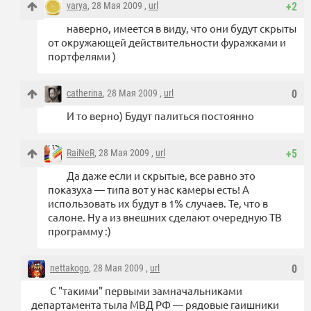
varya
, 28 Мая 2009 ,
url
+2
наверно, имеется в виду, что они будут скрыты
от окружающей действительности фуражками и
портфелями )
catherina
, 28 Мая 2009 ,
url
0
И то верно) Будут палиться постоянно
RaiNeR
, 28 Мая 2009 ,
url
+5
Да даже если и скрытые, все равно это
показуха — типа вот у нас камеры есть! А
использовать их будут в 1% случаев. Те, что в
салоне. Ну а из внешних сделают очередную ТВ
программу :)
nettakogo
, 28 Мая 2009 ,
url
0
С "такими" первыми замначальниками
департамента тыла МВД РФ — рядовые гаишники