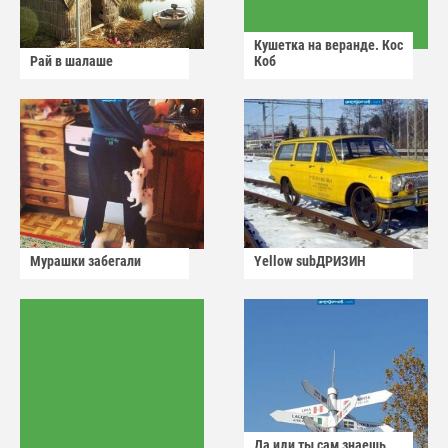
Кушетка на веранде. Кос
Рай в шалаше
Коб
Мурашки забегали
Yellow subДРИЗИН
Да иди ты сам знаешь