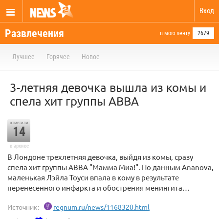
Вход
Развлечения
в мою ленту
2679
Лучшее
Горячее
Новое
3-летняя девочка вышла из комы и
спела хит группы ABBA
отметили
14
в архиве
В Лондоне трехлетняя девочка, выйдя из комы, сразу
спела хит группы ABBA "Мамма Миа!". По данным Ananova,
маленькая Лэйла Тоуси впала в кому в результате
перенесенного инфаркта и обострения менингита…
Источник:
regnum.ru/news/1168320.html