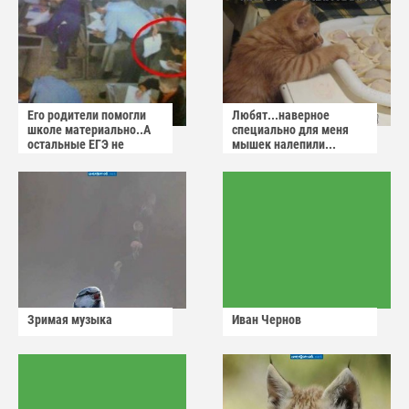
Его родители помогли
Любят...наверное
школе материально..А
специально для меня
остальные ЕГЭ не
мышек налепили...
сдадут
Зримая музыка
Иван Чернов