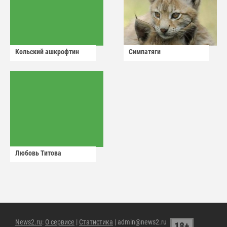
Кольский ашкрофтин
Симпатяги
Любовь Титова
News2.ru
:
О сервисе
|
Статистика
| admin@news2.ru
18+