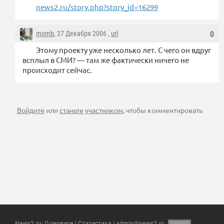
news2.ru/story.php?story_id=16299
momb
, 27 Декабря 2006 ,
url
0
Этому проекту уже несколько лет. С чего он вдруг
всплыл в СМИ? — там же фактически ничего не
происходит сейчас.
Войдите
или
станьте участником
, чтобы комментировать
News2.ru
:
О сервисе
|
Статистика
| admin@news2.ru