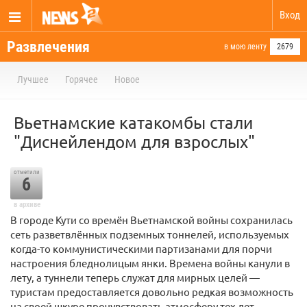
Вход
Развлечения
в мою ленту
2679
Лучшее
Горячее
Новое
Вьетнамские катакомбы стали
"Диснейлендом для взрослых"
отметили
6
в архиве
В городе Кути со времён Вьетнамской войны сохранилась
сеть разветвлённых подземных тоннелей, используемых
когда-то коммунистическими партизанами для порчи
настроения бледнолицым янки. Времена войны канули в
лету, а туннели теперь служат для мирных целей —
туристам предоставляется довольно редкая возможность
на своей шкуре прочувствовать атмосферу тех лет.