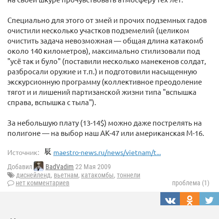
Специально для этого от змей и прочих подземных гадов
очистили несколько участков подземелий (целиком
очистить задача невозможная — общая длина катакомб
около 140 километров), максимально стилизовали под
"усё так и було" (поставили несколько манекенов солдат,
разбросали оружие и т.п.) и подготовили насыщенную
экскурсионную программу (коллективное преодоление
тягот и и лишений партизанской жизни типа "вспышка
справа, вспышка с тыла").
За небольшую плату (13-14$) можно даже пострелять на
полигоне — на выбор наш АК-47 или американская M-16.
Источник:
maestro-news.ru/news/vietnam/t...
Добавил
BadVadim
22 Мая 2009
диснейленд
,
вьетнам
,
катакомбы
,
тоннели
нет комментариев
проблема (1)