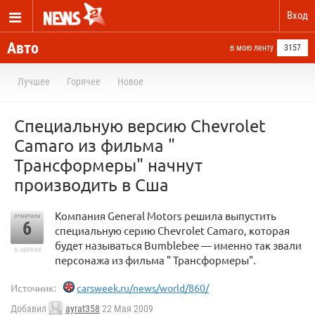
Вход
Авто
в мою ленту
3157
Лучшее
Горячее
Новое
Cпециальную версию Chevrolet
Camaro из фильма "
Трансформеры" начнут
производить в Сша
Компания General Motors решила выпустить
отметили
6
специальную серию Chevrolet Camaro, которая
будет называться Bumblebee — именно так звали
в архиве
персонажа из фильма " Трансформеры".
Источник:
carsweek.ru/news/world/860/
Добавил
ayrat358
22 Мая 2009