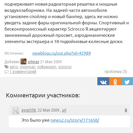
подчеркивает новая радиаторная решетка и мощные
воздухозаборники. На задней части автомобиля
установлен спойлер и новый бампер, здесь же можно
увидеть задние фары оригинальной формы. Спортивный и
бескомпромиссный характер Scirocco R акцентируют
заниженный дорожный просвет, аэродинамические
элементы экстерьера и 18-тидюймовые колесные диски.
Источник:
newblogs.ru/out.php?id=42989
Добавил
artmax
21 Мая 2009
авто
,
спорткар
,
volkswagen
,
scirocco
1 комментарий
проблема (5)
Комментарии участников:
ayrat358
, 22 Мая 2009 ,
url
0
Это было уже
news2.ru/story/171658/