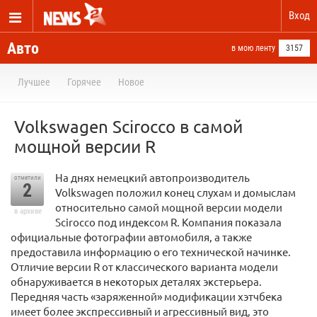
Вход
Авто
в мою ленту
3157
Лучшее
Горячее
Новое
Volkswagen Scirocco в самой
мощной версии R
На днях немецкий автопроизводитель
отметили
2
Volkswagen положил конец слухам и домыслам
относительно самой мощной версии модели
в архиве
Scirocco под индексом R. Компания показала
официальные фотографии автомобиля, а также
предоставила информацию о его технической начинке.
Отличие версии R от классического варианта модели
обнаруживается в некоторых деталях экстерьера.
Передняя часть «заряженной» модификации хэтчбека
имеет более экспрессивный и агрессивный вид, это