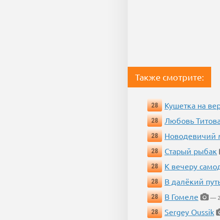
Также смотрите:
Кушетка на ве
28
Любовь Титова
28
Новодевичий м
28
Старый рыбак
28
К вечеру само
28
В далёкий пут
28
В Гомеле
28
— 2
Sergey Oussik
28