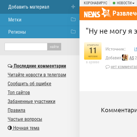
КОРОНАВИРУС
НОВОСТИ
Добавить материал
Развлеч
Метки
"Ну не могу я 
Регионы
отметили
11
Источник:
i
человек
Добавил
AS
2
в архиве
Последние комментарии
нет коммента
Читайте новости в телеграм
Сообщить об ошибке
Топ сайтов
Забаненные участники
Комментари
Правила
Частые вопросы
Ночная тема