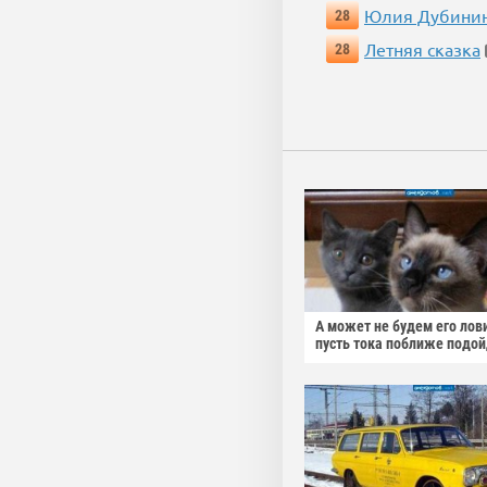
Юлия Дубини
28
Летняя сказка
28
А может не будем его лов
пусть тока поближе подо