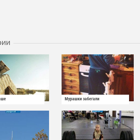
рии
аше
Мурашки забегали