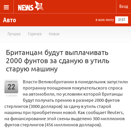
Вход
Авто
в мою ленту
3157
Лучшее
Горячее
Новое
Британцам будут выплачивать
2000 фунтов за сданую в утиль
старую машину
Власти Великобритании в понедельник запустили
отметили
22
программу поощрения покупательского спроса
на автомобили, по условиям которой британцы
в архиве
будут получать премию в размере 2000 фунтов
стерлингов (3000 долларов) за сдачу в утиль старой
машины при приобретении новой. Как сообщает Reuters,
на финансирование этой схемы выделено 300 миллионов
фунтов стерлингов (456 миллионов долларов).