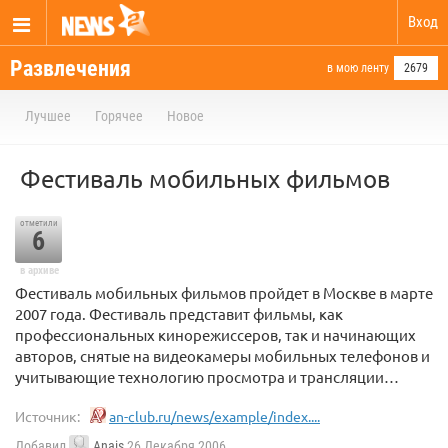
Вход
Развлечения
в мою ленту
2679
Лучшее
Горячее
Новое
Фестиваль мобильных фильмов
отметили
6
в архиве
Фестиваль мобильных фильмов пройдет в Москве в марте
2007 года. Фестиваль представит фильмы, как
профессиональных кинорежиссеров, так и начинающих
авторов, снятые на видеокамеры мобильных телефонов и
учитывающие технологию просмотра и трансляции…
Источник:
an-club.ru/news/example/index....
Добавил
Anais
26 Декабря 2006