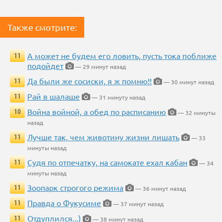
Также смотрите:
А может не будем его ловить, пусть тока поближе
11
подойдет
— 29 минут назад
Да были же сосиски, я ж помню!!
11
— 30 минут назад
Рай в шалаше
11
— 31 минуту назад
Война войной, а обед по расписанию
10
— 32 минуты
назад
Лучше так, чем животину жизни лишать
11
— 33
минуты назад
Судя по отпечатку, на самокате ехал кабан
11
— 34
минуты назад
Зоопарк строгого режима
11
— 36 минут назад
Правда о Фукусиме
11
— 37 минут назад
Отдуплился...)
11
— 38 минут назад