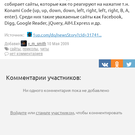
собирает сайты, которые как-то реагируют на нажатие т.н.
Konami Code (up, up, down, down, left, right, left, right, B, A,
enter). Среди них такие уважаемые сайты как Facebook,
Digg, Google Reader, jQuery, AIM.Express и др.
Источник:
1up.com/do/newsStory?cId=31741...
Добавил
v_m_smith
10 Мая 2009
сайты
,
приколы
,
читы
нет комментариев
Комментарии участников:
Ни одного комментария пока не добавлено
Войдите
или
станьте участником
, чтобы комментировать