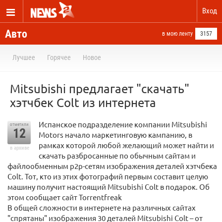
Вход
Авто
в мою ленту
3157
Лучшее
Горячее
Новое
Mitsubishi предлагает "скачать"
хэтчбек Colt из интернета
Испанское подразделение компании Mitsubishi
отметили
12
Motors начало маркетинговую кампанию, в
рамках которой любой желающий может найти и
в архиве
скачать разбросанные по обычным сайтам и
файлообменным p2p-сетям изображения деталей хэтчбека
Colt. Тот, кто из этих фотографий первым составит целую
машину получит настоящий Mitsubishi Colt в подарок. Об
этом сообщает сайт Torrentfreak
В общей сложности в интернете на различных сайтах
"спрятаны" изображения 30 деталей Mitsubishi Colt – от