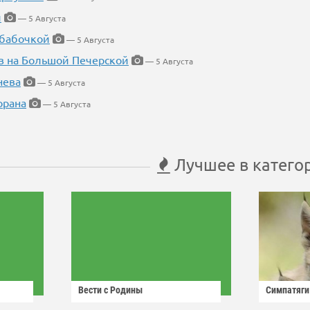
й
— 5 Августа
 бабочкой
— 5 Августа
в на Большой Печерской
— 5 Августа
нева
— 5 Августа
орана
— 5 Августа
Лучшее в катего
Вести с Родины
Симпатяги