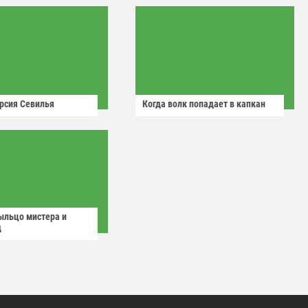
рсия Севилья
Когда волк попадает в капкан
ыльцо мистера и
д