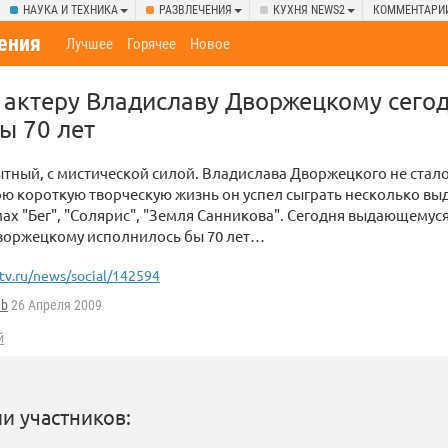
НАУКА И ТЕХНИКА
РАЗВЛЕЧЕНИЯ
КУХНЯ NEWS2
КОММЕНТАРИ
ения
Лучшее
Горячее
Новое
актеру Владиславу Дворжецкому сего
ы 70 лет
тный, с мистической силой. Владислава Дворжецкого не стал
вою короткую творческую жизнь он успел сыграть несколько в
ах "Бег", "Солярис", "Земля Санникова". Сегодня выдающемуся
воржецкому исполнилось бы 70 лет…
tv.ru/news/social/142594
b
26 Апреля 2009
й
и участников: