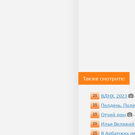
Также смотрите:
ВДНХ, 2023
25
Полдень. Пол
25
Отчий дом
25
—
Илья Великий
25
В Арбатских п
25