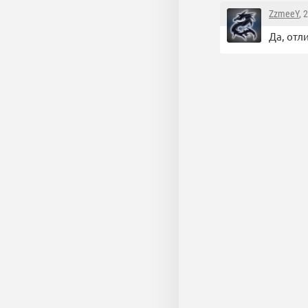
ZzmeeY
, 
Да, отл