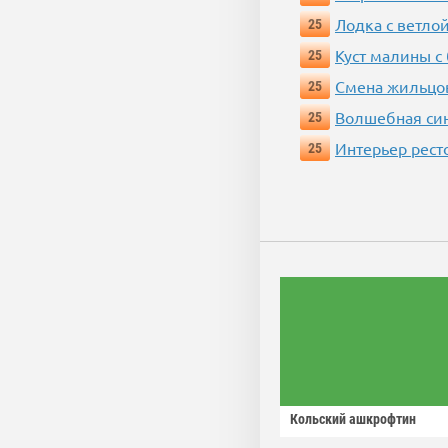
Лодка с ветло
25
Куст малины с
25
Смена жильцо
25
Волшебная си
25
Интерьер рест
25
Кольский ашкрофтин