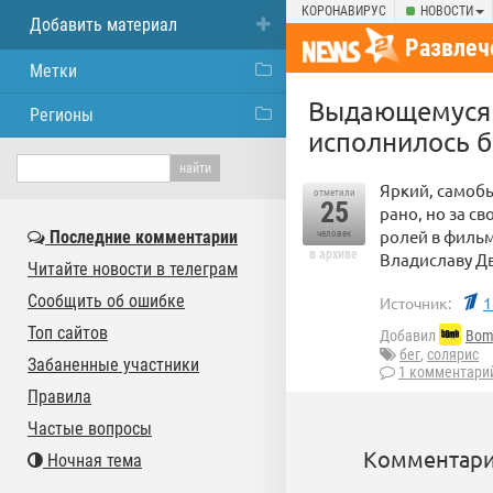
КОРОНАВИРУС
НОВОСТИ
Добавить материал
Развлеч
Метки
Выдающемуся 
Регионы
исполнилось б
Яркий, самобы
отметили
25
рано, но за с
ролей в фильм
Последние комментарии
человек
в архиве
Владиславу Д
Читайте новости в телеграм
Сообщить об ошибке
Источник:
1
Топ сайтов
Добавил
Bom
бег
,
солярис
Забаненные участники
1 комментари
Правила
Частые вопросы
Комментари
Ночная тема