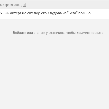
26 Апреля 2009 ,
url
ичный актер! До сих пор его Хлудова из "Бега" помню.
Войдите
или
станьте участником
, чтобы комментировать