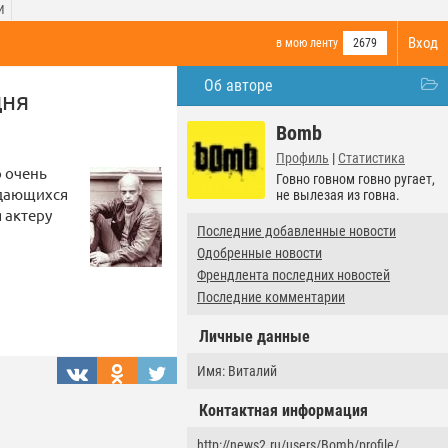
И
Вход
в мою ленту
2679
Об авторе
дня
Bomb
Профиль
|
Статистика
о очень
Говно говном говно ругает,
ыдающихся
не вылезая из говна.
 актеру
Последние добавленные новости
Одобренные новости
Френдлента последних новостей
Последние комментарии
Личные данные
Имя: Виталий
Контактная информация
http://news2.ru/users/Bomb/profile/