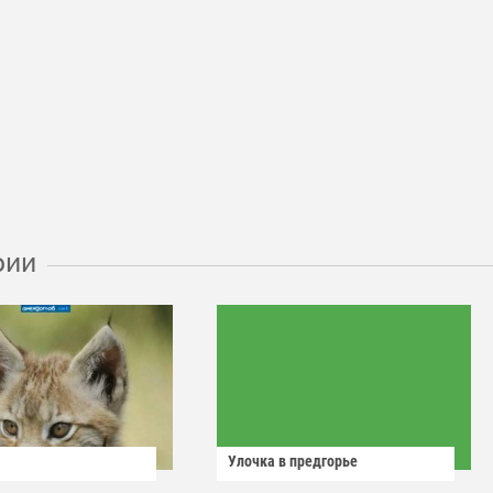
рии
Улочка в предгорье