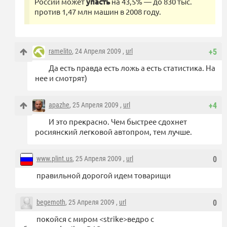
России может
упасть
на 43,5% — до 830 тыс.
против 1,47 млн машин в 2008 году.
ramelito
, 24 Апреля 2009 ,
url
+5
Да есть правда есть ложь а есть статистика. На
нее и смотрят)
apazhe
, 25 Апреля 2009 ,
url
+4
И это прекрасно. Чем быстрее сдохнет
росиянский легковой автопром, тем лучше.
www.plint.us
, 25 Апреля 2009 ,
url
0
правильной дорогой идем товарищи
begemoth
, 25 Апреля 2009 ,
url
0
покойся с миром <strike>ведро с