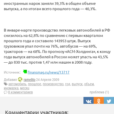
иностранных марок заняли 39,3% в общем объеме
выпуска, а по итогам всего прошлого года — 40,3%.
В январе-марте производство легковых автомобилей в РФ
снизилось на 62,8% по сравнению с первым кварталом
прошлого года и составило 143953 штук. Выпуск
грузовиков упал почти на 76%, автобусов — на 69%,
тракторов — на 68%. По прогнозу «АСМ-Холдинга», к концу
года выпуск автомобилей в России может упасть на 43,5%
— до 830 тыс. против 1,47 млн машин в 2008 году.
Источник:
finansmag.ru/news/13717
Добавил
ramelito
24 Апреля 2009
автомобиль
,
прошлое
,
производство
,
год
,
выпуск
,
объем
,
иномарка
,
месяц
8 комментариев
проблема (1)
Комментарии участников: