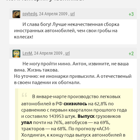
psyhedg
, 24 Апреля 2009 ,
url
+3
И слава богу! Лучше некачественная сборка
иностранных автомобилей, чем свои гробы на
колесах!
LevM
, 24 Апреля 2009 ,
url
+2
Не могу пройти мимо. Антон, извините, не ваша
вина. Жизнь такова.
Но уточню: не иномарки привысили. А отечественый
в своем падении их обогнали.
В январе-марте производство легковых
автомобилей в РФ
снизилось
на 62,8% по
сравнению с первым кварталом прошлого года
и составило 143953 штук.
Выпуск
грузовиков
упал
почти на 76%, автобусов — на 69%,
тракторов — на 68%. По прогнозу «АСМ-
Холдинга», к концу года выпуск автомобилей в