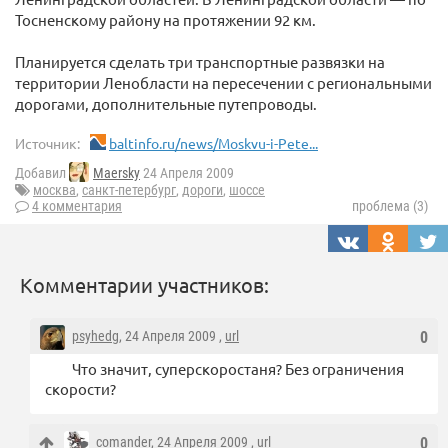
Тосненскому району на протяжении 92 км.
Планируется сделать три транспортные развязки на
территории Ленобласти на пересечении с региональными
дорогами, дополнительные путепроводы.
Источник:
baltinfo.ru/news/Moskvu-i-Pete...
Добавил
Maersky
24 Апреля 2009
москва
,
санкт-петербург
,
дороги
,
шоссе
4 комментария
проблема (3)
Комментарии участников:
psyhedg
, 24 Апреля 2009 ,
url
0
Что значит, суперскоростаня? Без ограничения
скорости?
comander
, 24 Апреля 2009 ,
url
0