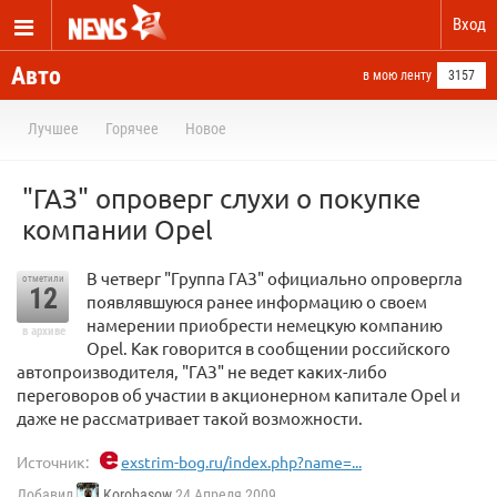
Вход
Авто
в мою ленту
3157
Лучшее
Горячее
Новое
"ГАЗ" опроверг слухи о покупке
компании Opel
В четверг "Группа ГАЗ" официально опровергла
отметили
12
появлявшуюся ранее информацию о своем
намерении приобрести немецкую компанию
в архиве
Opel. Как говорится в сообщении российского
автопроизводителя, "ГАЗ" не ведет каких-либо
переговоров об участии в акционерном капитале Opel и
даже не рассматривает такой возможности.
Источник:
exstrim-bog.ru/index.php?name=...
Добавил
Korobasow
24 Апреля 2009