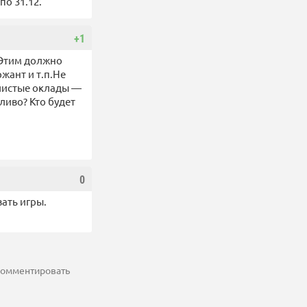
по 31.12.
+1
.Этим должно
ржант и т.п.Не
 чистые оклады —
дливо? Кто будет
0
вать игры.
 комментировать