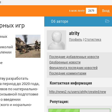
И
Вход
в мою ленту
2679
Об авторе
рных игр
atrity
емых
Профиль
|
Статистика
Николай
авлении
Последние добавленные новости
ие
Одобренные новости
Френдлента последних новостей
Последние комментарии
тву разработать
Контактная информация
 период до 2020 года,
ивов по материально-
http://news2.ru/users/atrity/created/new
ризывной подготовке
 о введении
Репутация:
ского и морально-