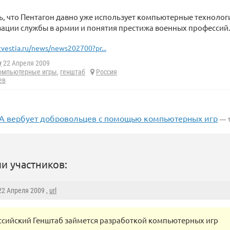
ь, что Пентагон давно уже использует компьютерные технологии
ации службы в армии и понятия престижа военных профессий
zvestia.ru/news/news202700?pr...
y
22 Апреля 2009
омпьютерные игры
,
генштаб
Россия
ев
 вербует добровольцев с помощью компьютерных игр
— 1
и участников:
 22 Апреля 2009 ,
url
ссийский Генштаб займется разработкой компьютерных игр