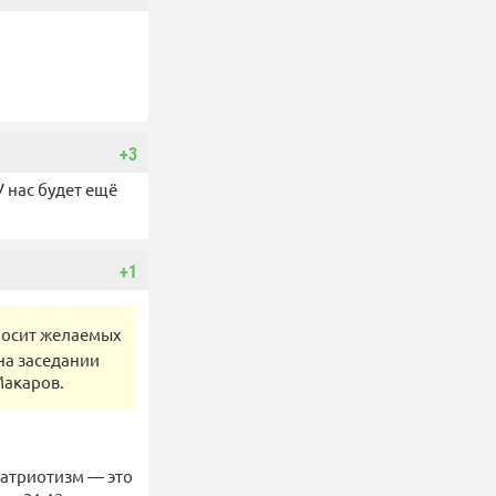
+3
 нас будет ещё
+1
носит желаемых
 на заседании
Макаров.
Патриотизм — это