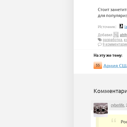
Стоит заметит
для популяриз
Источник:
i
Добавил
atrit
разработка
,
к
9 комментари
На эту же тему:
Армия США
55
Комментари
cyberlife
,
Ро