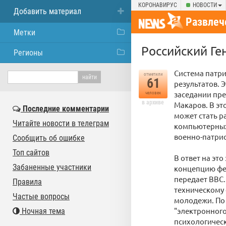
КОРОНАВИРУС
НОВОСТИ
Добавить материал
Развлеч
Метки
Российский Ге
Регионы
Система патр
отметили
61
результатов. 
заседании пре
человек
в архиве
Макаров. В эт
Последние комментарии
может стать р
Читайте новости в телеграм
компьютерных 
военно-патри
Сообщить об ошибке
Топ сайтов
В ответ на эт
Забаненные участники
концепцию фед
передает BBC.
Правила
техническому
Частые вопросы
молодежи. По 
"электронного
Ночная тема
психологическ