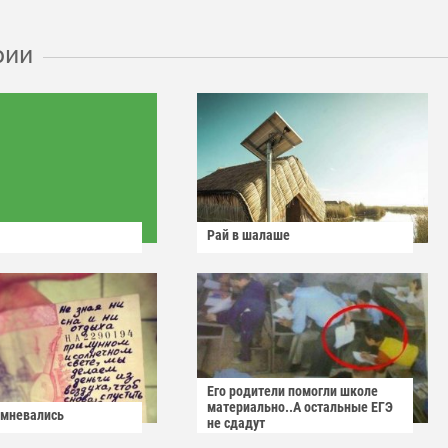
рии
Рай в шалаше
Его родители помогли школе
материально..А остальные ЕГЭ
омневались
не сдадут