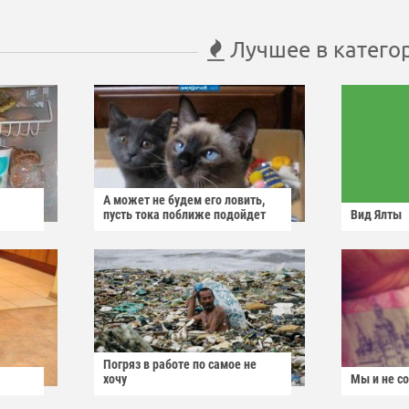
Лучшее в катего
А может не будем его ловить,
пусть тока поближе подойдет
Вид Ялты
Погряз в работе по самое не
хочу
Мы и не с