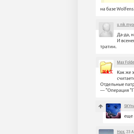
на базе Wolfens
u.nik.myo
Да-да, 
И всене
тратим.
Max Folde
Как же 
считает
Отдельные патр
— "Операция "Г
SKYn
еще 
Нюх
, 23 