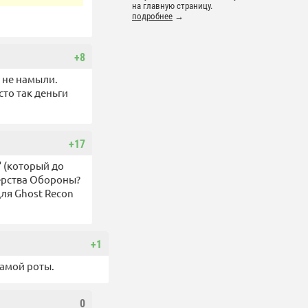
на главную страницу.
подробнее
→
+8
 не намыли.
то так деньги
+17
" (который до
ерства Обороны?
ля Ghost Recon
+1
самой роты.
0