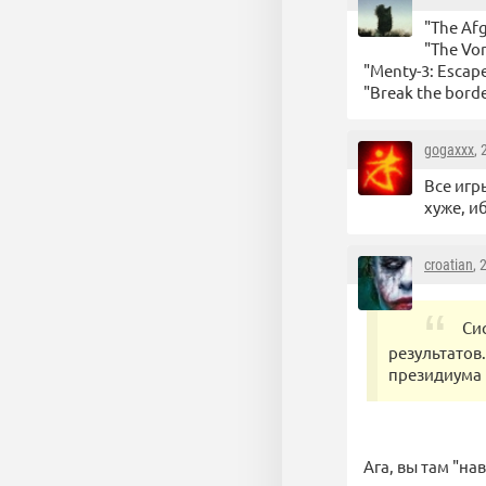
"The Afg
"The Vo
"Menty-3: Escap
"Break the borde
gogaxxx
,
Все игр
хуже, и
croatian
, 
Си
результатов.
президиума 
Ага, вы там "н