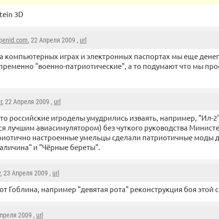
tein 3D
penid.com
, 22 Апреля 2009 ,
url
на компьютерных играх и электронных паспортах мы еще денег
пременно "военно-патриотические", а то подумают что мы прос
r
, 22 Апреля 2009 ,
url
это российские игроделы умудрились изваять, например, "Ил-2
ся лучшим авиасимулятором) без чуткого руководства Минист
иотично настроенные умельцы сделали патриотичные моды д
аличина" и "Чёрные береты".
v
, 23 Апреля 2009 ,
url
от Гоблина, например "девятая рота" реконструкция боя этой 
Апреля 2009 ,
url