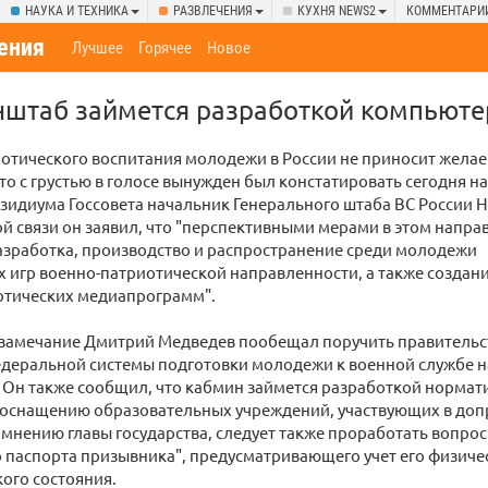
НАУКА И ТЕХНИКА
РАЗВЛЕЧЕНИЯ
КУХНЯ NEWS2
КОММЕНТАРИ
ения
Лучшее
Горячее
Новое
нштаб займется разработкой компьюте
иотического воспитания молодежи в России не приносит жела
Это с грустью в голосе вынужден был констатировать сегодня на
зидиума Госсовета начальник Генерального штаба ВС России 
ой связи он заявил, что "перспективными мерами в этом напр
азработка, производство и распространение среди молодежи
игр военно-патриотической направленности, а также создан
отических медиапрограмм".
о замечание Дмитрий Медведев пообещал поручить правительс
еральной системы подготовки молодежи к военной службе на
 Он также сообщил, что кабмин займется разработкой нормат
 оснащению образовательных учреждений, участвующих в доп
мнению главы государства, следует также проработать вопрос
 паспорта призывника", предусматривающего учет его физиче
ого состояния.