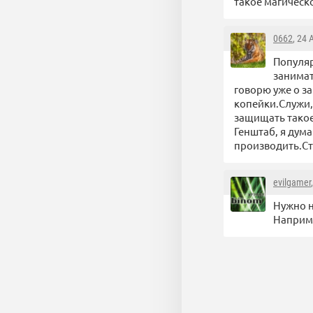
такое магическо
0662
, 24
Популя
занимат
говорю уже о з
копейки.Служи, 
защищать такое
Генштаб, я дум
производить.Ст
evilgamer
Нужно н
Наприме