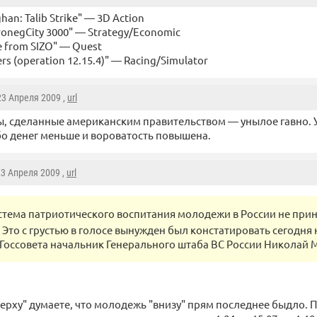
han: Talib Strike" — 3D Action
ronegCity 3000" — Strategy/Economic
e from SIZO" — Quest
rs (operation 12.15.4)" — Racing/Simulator
 23 Апреля 2009 ,
url
ы, сделанные американским правительством — унылое гавно. У
бо денег меньше и вороватость повышена.
23 Апреля 2009 ,
url
стема патриотического воспитания молодежи в России не при
 Это с грустью в голосе вынужден был констатировать сегодня
Госсовета начальник Генерального штаба ВС России Николай 
аверху" думаете, что молодежь "внизу" прям последнее быдло. 