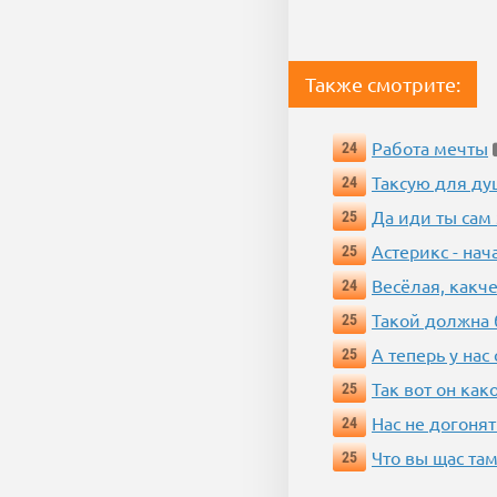
Также смотрите:
Работа мечты
24
Таксую для душ
24
Да иди ты сам
25
Астерикс - нач
25
Весёлая, какч
24
Такой должна 
25
А теперь у нас
25
Так вот он ка
25
Нас не догонят
24
Что вы щас там
25