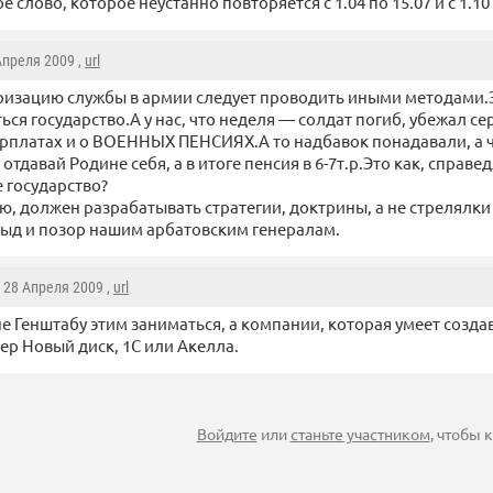
е слово, которое неустанно повторяется с 1.04 по 15.07 и с 1.10 
 Апреля 2009 ,
url
ризацию службы в армии следует проводить иными методами
ься государство.А у нас, что неделя — солдат погиб, убежал се
арплатах и о ВОЕННЫХ ПЕНСИЯХ.А то надбавок понадавали, а
отдавай Родине себя, а в итоге пенсия в 6-7т.р.Это как, справе
 государство?
аю, должен разрабатывать стратегии, доктрины, а не стрелялки
ыд и позор нашим арбатовским генералам.
, 28 Апреля 2009 ,
url
е Генштабу этим заниматься, а компании, которая умеет созда
р Новый диск, 1С или Акелла.
Войдите
или
станьте участником
, чтобы