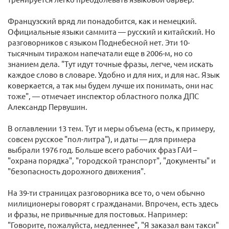
Французский вряд ли понадобится, как и немецкий.
Официальные языки саммита — русский и китайский. Но
разговорников с языком Поднебесной нет. Эти 10-
тысячным тиражом напечатали еще в 2006-м, но со
знанием дела. "Тут идут точные фразы, легче, чем искать
каждое слово в словаре. Удобно и для них, и для нас. Язык
коверкается, а так мы будем лучше их понимать, они нас
тоже", — отмечает инспектор областного полка ДПС
Александр Первушин.
В оглавлении 13 тем. Тут и меры объема (есть, к примеру,
совсем русское "пол-литра"), и даты — для примера
выбрали 1976 год. Больше всего рабочих фраз ГАИ –
"охрана порядка", "городской транспорт", "документы" и
"безопасность дорожного движения".
На 39-ти страницах разговорника все то, о чем обычно
милиционеры говорят с гражданами. Впрочем, есть здесь
и фразы, не привычные для постовых. Например:
"Говорите, пожалуйста, медленнее", "Я заказал вам такси"