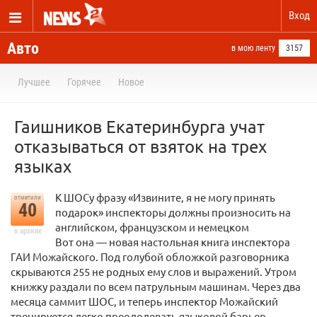
Вход
Авто
в мою ленту
3157
Лучшее
Горячее
Новое
Гаишников Екатеринбурга учат
отказываться от взяток на трех
языках
К ШОСу фразу «Извините, я не могу принять
отметили
40
подарок» инспекторы должны произносить на
английском, французском и немецком
в архиве
Вот она — новая настольная книга инспектора
ГАИ Можайского. Под голубой обложкой разговорника
скрываются 255 не родных ему слов и выражений. Утром
книжку раздали по всем патрульным машинам. Через два
месяца саммит ШОС, и теперь инспектор Можайский
тренируется легко преодолевать языковой барьер.