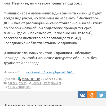
или "Извините, но я не могу принять подарок".
Милиционерам напомнили: в дни саммита книжица будет
всегда под рукой, но экзамена не избежать. "Инспекторы
ДПС изучают разговорники самостоятельно, и на занятиях
по боевой и служебной подготовке проводится срез
знаний, где они показывают, насколько они готовы", —
рассказала инспектор по пропаганде УГИБДД
Свердловской области Татьяна Бердникова.
И никаких плановых зачетов. Спрашивать обещают
неожиданно, чтобы июньские дежурства обошлись без
трудностей перевода.
Источник:
vesti-ural.ru/news.php?nid=641...
Добавил
Vlad2000Plus
22 Апреля 2009
взятки
,
отказ
Россия
,
Екатеринбург
6 комментариев
Комментарии участников: