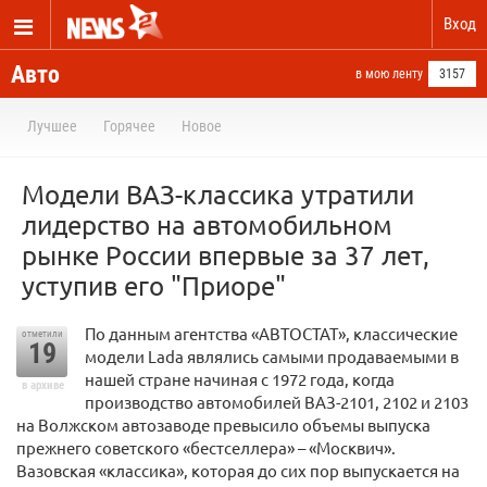
Вход
Авто
в мою ленту
3157
Лучшее
Горячее
Новое
Модели ВАЗ-классика утратили
лидерство на автомобильном
рынке России впервые за 37 лет,
уступив его "Приоре"
По данным агентства «АВТОСТАТ», классические
отметили
19
модели Lada являлись самыми продаваемыми в
нашей стране начиная с 1972 года, когда
в архиве
производство автомобилей ВАЗ-2101, 2102 и 2103
на Волжском автозаводе превысило объемы выпуска
прежнего советского «бестселлера» – «Москвич».
Вазовская «классика», которая до сих пор выпускается на