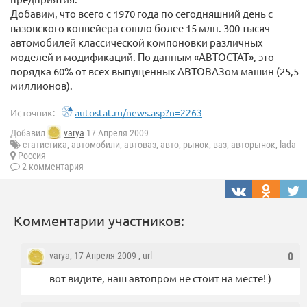
Добавим, что всего с 1970 года по сегодняшний день с
вазовского конвейера сошло более 15 млн. 300 тысяч
автомобилей классической компоновки различных
моделей и модификаций. По данным «АВТОСТАТ», это
порядка 60% от всех выпущенных АВТОВАЗом машин (25,5
миллионов).
Источник:
autostat.ru/news.asp?n=2263
Добавил
varya
17 Апреля 2009
статистика
,
автомобили
,
автоваз
,
авто
,
рынок
,
ваз
,
авторынок
,
lada
Россия
2 комментария
Комментарии участников:
varya
, 17 Апреля 2009 ,
url
0
вот видите, наш автопром не стоит на месте! )