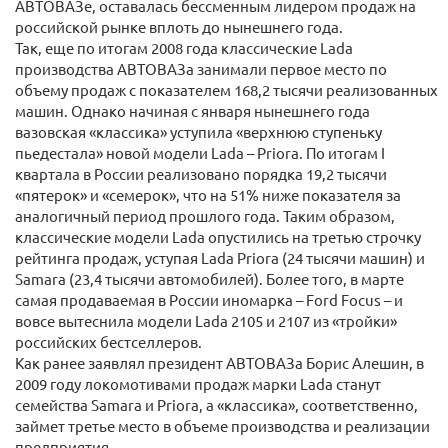
АВТОВАЗе, оставалась бессменным лидером продаж на
российской рынке вплоть до нынешнего года.
Так, еще по итогам 2008 года классические Lada
производства АВТОВАЗа занимали первое место по
объему продаж с показателем 168,2 тысячи реализованных
машин. Однако начиная с января нынешнего года
вазовская «классика» уступила «верхнюю ступеньку
пьедестала» новой модели Lada – Priora. По итогам I
квартала в России реализовано порядка 19,2 тысячи
«пятерок» и «семерок», что на 51% ниже показателя за
аналогичный период прошлого года. Таким образом,
классические модели Lada опустились на третью строчку
рейтинга продаж, уступая Lada Priora (24 тысячи машин) и
Samara (23,4 тысячи автомобилей). Более того, в марте
самая продаваемая в России иномарка – Ford Focus – и
вовсе вытеснила модели Lada 2105 и 2107 из «тройки»
российских бестселлеров.
Как ранее заявлял президент АВТОВАЗа Борис Алешин, в
2009 году локомотивами продаж марки Lada станут
семейства Samara и Priora, а «классика», соответственно,
займет третье место в объеме производства и реализации
предприятия.