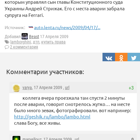
которым управлял сын главы Конституционного суда
Украины Андрей Стрижак. Его с места аварии забрала
супруга на Ferrari.
Источник:
auto.lenta.ru/news/2009/04/17/...
Добавил
Beast
17 Апреля 2009
lamborghini
,
дтп
,
купить права
2 комментария
Комментарии участников:
varya
, 17 Апреля 2009 ,
url
+3
коллега вчера проезжала там спустя 2 минуты
после аварии, говорит смотрелось жутко… на месте
было много зевак, фотографировали. вот например:
http://geshik.ru/lambo/lambo.html
слава Богу, все живы.
marvellouz
, 17 Апреля 2009 ,
url
0