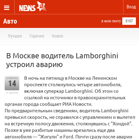
Вход
Авто
в мою ленту
3157
Лучшее
Горячее
Новое
В Москве водитель Lamborghini
устроил аварию
В ночь на пятницу в Москве на Ленинском
отметили
14
проспекте столкнулись четыре автомобиля,
включая суперкар Lamborghini. Об этом со
в архиве
ссылкой на источники в правоохранительных
органах города сообщает РИА Новости.
По предварительным сведениям, водитель Lamborghini
превысил скорость, не справился с управлением и вылетел
на встречную полосу движения, столкнувшись с "Хондой".
Позже в уже разбитые машины врезались еще два
автомобиля — "Жигули" и Ford. Почти сразу после аварии