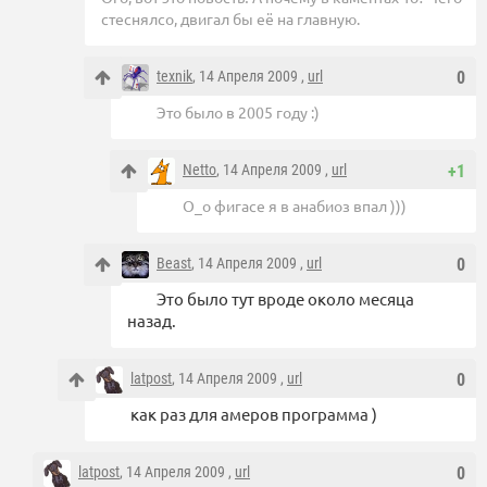
стеснялсо, двигал бы её на главную.
texnik
, 14 Апреля 2009 ,
url
0
Это было в 2005 году :)
Netto
, 14 Апреля 2009 ,
url
+1
О_о фигасе я в анабиоз впал )))
Beast
, 14 Апреля 2009 ,
url
0
Это было тут вроде около месяца
назад.
latpost
, 14 Апреля 2009 ,
url
0
как раз для амеров программа )
latpost
, 14 Апреля 2009 ,
url
0