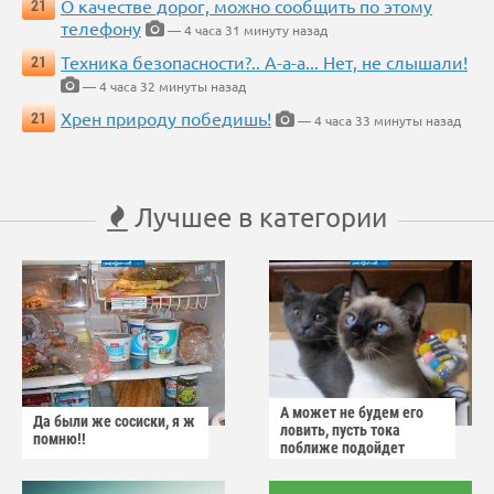
О качестве дорог, можно сообщить по этому
21
телефону
— 4 часа 31 минуту назад
Техника безопасности?.. А-а-а... Нет, не слышали!
21
— 4 часа 32 минуты назад
Хрен природу победишь!
21
— 4 часа 33 минуты назад
Лучшее в категории
А может не будем его
Да были же сосиски, я ж
ловить, пусть тока
помню!!
поближе подойдет