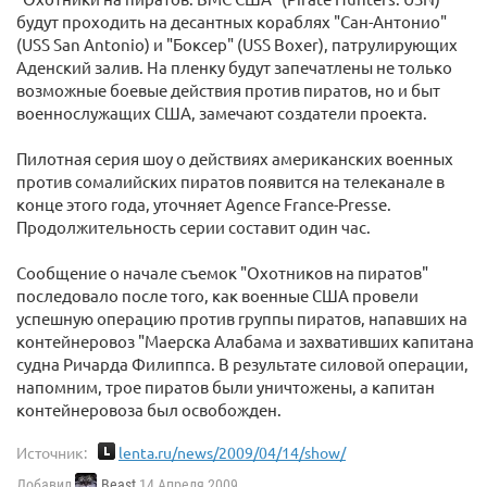
будут проходить на десантных кораблях "Сан-Антонио"
(USS San Antonio) и "Боксер" (USS Boxer), патрулирующих
Аденский залив. На пленку будут запечатлены не только
возможные боевые действия против пиратов, но и быт
военнослужащих США, замечают создатели проекта.
Пилотная серия шоу о действиях американских военных
против сомалийских пиратов появится на телеканале в
конце этого года, уточняет Agence France-Presse.
Продолжительность серии составит один час.
Сообщение о начале съемок "Охотников на пиратов"
последовало после того, как военные США провели
успешную операцию против группы пиратов, напавших на
контейнеровоз "Маерска Алабама и захвативших капитана
судна Ричарда Филиппса. В результате силовой операции,
напомним, трое пиратов были уничтожены, а капитан
контейнеровоза был освобожден.
Источник:
lenta.ru/news/2009/04/14/show/
Добавил
Beast
14 Апреля 2009