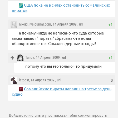
США пока не в силах остановить сомалийских
пиратов
nixoid.livejournal.com
, 14 Апреля 2009 ,
url
+1
а почему нигде не написано что суда которые
захватывают "пираты" сбрасывают в воды
обанкротившегося Сомали ядерные отходы?
Типок
, 14 Апреля 2009 ,
url
+1
потому что вы это только что придумали
latpost
, 14 Апреля 2009 ,
url
0
Сомалийские пираты напали на третье за день
судно
Войдите
или
станьте участником
, чтобы комментировать