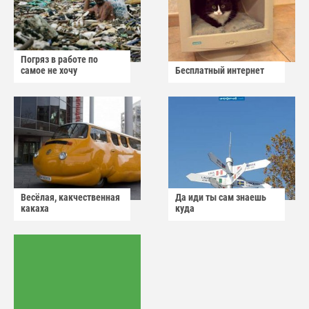
Погряз в работе по
самое не хочу
Бесплатный интернет
Весёлая, какчественная
Да иди ты сам знаешь
какаха
куда