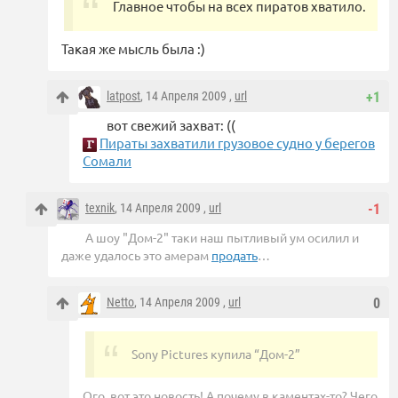
Главное чтобы на всех пиратов хватило.
Такая же мысль была :)
latpost
, 14 Апреля 2009 ,
url
+1
вот свежий захват: ((
Пираты захватили грузовое судно у берегов
Сомали
texnik
, 14 Апреля 2009 ,
url
-1
А шоу "Дом-2" таки наш пытливый ум осилил и
даже удалось это амерам
продать
…
Netto
, 14 Апреля 2009 ,
url
0
Sony Pictures купила “Дом-2”
Ого, вот это новость! А почему в каментах-то? Чего