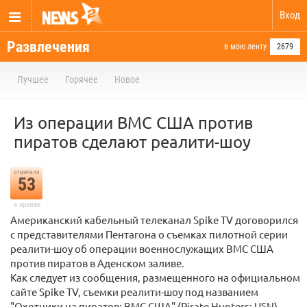
Вход
Развлечения
в мою ленту
2679
Лучшее
Горячее
Новое
Из операции ВМС США против
пиратов сделают реалити-шоу
отметили
53
в архиве
Американский кабельный телеканал Spike TV договорился
с представителями Пентагона о съемках пилотной серии
реалити-шоу об операции военнослужащих ВМС США
против пиратов в Аденском заливе.
Как следует из сообщения, размещенного на официальном
сайте Spike TV, съемки реалити-шоу под названием
"Охотники на пиратов: ВМС США" (Pirate Hunters: USN)