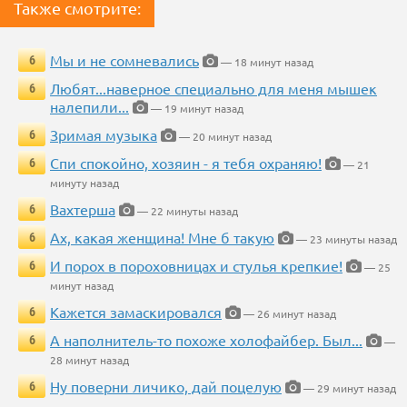
Также смотрите:
Мы и не сомневались
6
— 18 минут назад
Любят...наверное специально для меня мышек
6
налепили...
— 19 минут назад
Зримая музыка
6
— 20 минут назад
Спи спокойно, хозяин - я тебя охраняю!
6
— 21
минуту назад
Вахтерша
6
— 22 минуты назад
Ах, какая женщина! Мне б такую
6
— 23 минуты назад
И порох в пороховницах и стулья крепкие!
6
— 25
минут назад
Кажется замаскировался
6
— 26 минут назад
А наполнитель-то похоже холофайбер. Был...
6
—
28 минут назад
Ну поверни личико, дай поцелую
6
— 29 минут назад