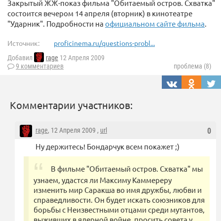
Закрытый ЖЖ-показ фильма "Обитаемый остров. Схватка"
состоится вечером 14 апреля (вторник) в кинотеатре
"Ударник". Подробности на
официальном сайте фильма
.
Источник:
proficinema.ru/questions-probl...
Добавил
rage
12 Апреля 2009
9 комментариев
проблема (8)
Комментарии участников:
rage
, 12 Апреля 2009 ,
url
0
Ну держитесь! Бондарчук всем покажет ;)
В фильме "Обитаемый остров. Схватка" мы
узнаем, удастся ли Максиму Каммереру
изменить мир Саракша во имя дружбы, любви и
справедливости. Он будет искать союзников для
борьбы с Неизвестными отцами среди мутантов,
выживших в ядерной войне, просить совета у