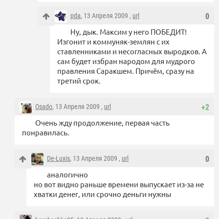
pda
, 13 Апреля 2009 ,
url
0
Ну, дык. Максим у него ПОБЕДИТ!
Изгонит и коммуняк-землян с их
ставленниками и несогласных выродков. А
сам будет избран народом для мудрого
правления Саракшем. Причём, сразу на
третий срок.
Osado
, 13 Апреля 2009 ,
url
+2
Очень жду продолжение, первая часть
понравилась.
De-Luxis
, 13 Апреля 2009 ,
url
0
аналогично
но вот видно раньше времени выпускает из-за не
хватки денег, или срочно деньги нужны