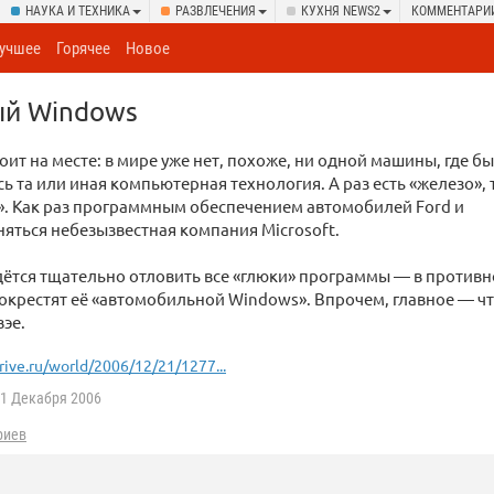
НАУКА И ТЕХНИКА
РАЗВЛЕЧЕНИЯ
КУХНЯ NEWS2
КОММЕНТАРИ
учшее
Горячее
Новое
й Windows
оит на месте: в мире уже нет, похоже, ни одной машины, где бы
ь та или иная компьютерная технология. А раз есть «железо», 
». Как раз программным обеспечением автомобилей Ford и
няться небезызвестная компания Microsoft.
дётся тщательно отловить все «глюки» программы — в противн
крестят её «автомобильной Windows». Впрочем, главное — что
вэе.
rive.ru/world/2006/12/21/1277...
1 Декабря 2006
риев