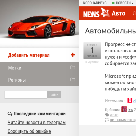
КОРОНАВИРУС
НОВОСТИ
Авто
Л
Автомобильны
Прогресс не ст
отметил
1
использовалас
Добавить материал
нужен и «софт
человек
в архиве
собирается за
Метки
Microsoft при
Регионы
моментально о
нибудь на хай
Источник:
d
Добавил
k-s
2
Последние комментарии
авто
нет коммента
Читайте новости в телеграм
Сообщить об ошибке