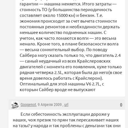
гарантии — машина меняется. Итого затраты —
стоимость ТО (у большинства периодичность
составляет около 15000 км) и бензин. Т.е.
экономия происходит за счет вычета стоимости
постоянных ремонтов и необходимости держать
меньшее количество подменных машин. С
учетом, как часто ломаются волги — это весьма
немало. Кроме того, в плане безопасности волга
— весьма сомнительный выбор. По поводу
Сайбера могу сказать только то, что двигатель 2.4
— самый неудачный из всех Крайслеровских
двигателей с момента его появления, хуже только
рядная четверка 2.5L, которая была до него(в свое
время довелось работать с Крайслером).
Оптимальный для этой машины V6 2.7L, с
которым Сайбер вроде не выпускают
Googenot
, 9 Апреля 2009 ,
url
0
Если себестоимость эксплуатации дороже у
наших, чож презик то прям так пересаживает наших
на тазы? у народа и так проблемы с деньгами так они