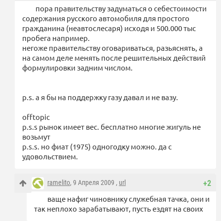
пора правительству задуматься о себестоимости
содержания русского автомобиля для простого
гражданина (неавтослесаря) исходя и 500.000 тыс
пробега например.
негоже правительству оговариваться, разьяснять, а
на самом деле менять после решительных действий
формулировки задним числом.
p.s. а я бы на поддержку газу давал и не вазу.
offtopic
p.s.s рынок имеет вес. бесплатно многие жигуль не
возьмут
p.s.s. но фиат (1975) одногодку можно. да с
удовольствием.
ramelito
, 9 Апреля 2009 ,
url
+2
ваще нафиг чиновнику служебная тачка, они и
так неплохо зарабатывают, пусть ездят на своих