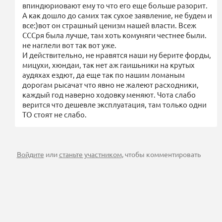
впиндюриовают ему то что его еще больше разорит.
А как дошло до самих так сухое заявление, не будем и
все:)вот он страшный ценизм нашей власти. Всеж
СССря была лучше, там хоть комуняги честнее были.
не наглели вот так вот уже.
И действительно, не нравятся наши ну берите форды,
мицухи, хюндаи, так нет аж гаишьники на крутых
аудяхах ездют, да еще так по нашим ломаным
дорогам рысачат что явно не жалеют расходники,
каждый год наверно ходовку меняют. Чота слабо
верится что дешевле эксплуатация, там только одни
ТО стоят не слабо.
Войдите
или
станьте участником
, чтобы комментировать