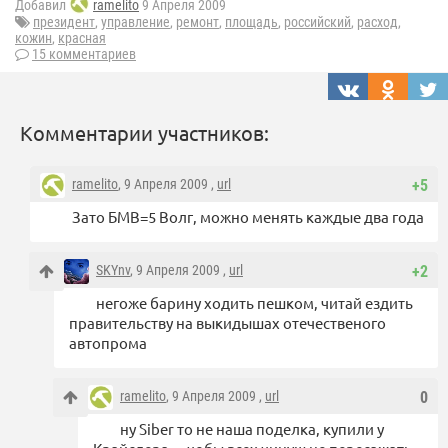
Добавил
ramelito
9 Апреля 2009
президент
,
управление
,
ремонт
,
площадь
,
российский
,
расход
,
кожин
,
красная
15 комментариев
Комментарии участников:
ramelito
, 9 Апреля 2009 ,
url
+5
Зато БМВ=5 Волг, можно менять каждые два года
SKYnv
, 9 Апреля 2009 ,
url
+2
негоже барину ходить пешком, читай ездить
правительству на выкидышах отечественого
автопрома
ramelito
, 9 Апреля 2009 ,
url
0
ну Siber то не наша поделка, купили у