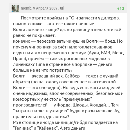
momb
, 9 Апреля 2009 ,
url
+13
Посмотрите прайсы на ТО и запчасти у дилеров.
намного ниже… ага. все такие наивные.
Волга ломается чаще? да. но разницу в ценах эти всё
равно не покрывает.
конечно — пересаживать чинуш на Волги — бред. Но
почему чиновники за счёт налогоплательщиков
ездят на авто непременно премиум (Ауди, БМВ, Мерс,
Прош), причём — самых роскошных моделях в
линейках? Типа в стране всё в порядке — деньги
больше не на что потратить?
Волги — вчерашний век. Сайбер — тоже не лучший
образец (но на голову совершеннее классической
Волги — это очевидно). Но ведь есть масса моделей
очень надёжных, вполне современных, безопасных и
комфортных у не столь "премиумных"
производителей — у Форда, Шкоды, Хюндай… Там
"затраты на эксплуатацию" будут в разы меньше. Ау,
правительство, где логика?
PS в столице иногда милиция/гибдд попадается на
"Геликах" и "Кайенах". А это деньги