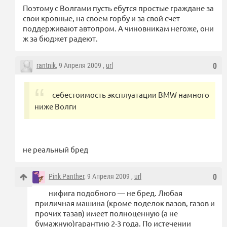
Поэтому с Волгами пусть ебутся простые граждане за
свои кровные, на своем горбу и за свой счет
поддерживают автопром. А чиновникам негоже, они
ж за бюджет радеют.
rantnik
, 9 Апреля 2009 ,
url
0
себестоимость эксплуатации BMW намного
ниже Волги
не реальный бред
Pink Panther
, 9 Апреля 2009 ,
url
0
нифига подобного — не бред. Любая
приличная машина (кроме поделок вазов, газов и
прочих тазав) имеет полноценную (а не
бумажную)гарантию 2-3 года. По истечении