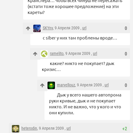
Крайслера… чобы всех чинуш не пересажать
(кстати тоже хорошее предложение) на эти
кареты?
SKYnv
, 9 Апреля 2009 ,
url
0
с siber у них там проблемы вроде…
ramelito
, 9 Апреля 2009 ,
url
0
какие? никто не покупает? дык
кризис…
marvellouz
, 9 Апреля 2009 ,
url
0
Дык у всего нашего автопрома
руки кривые, дык и не покупает
никто. И не важно, что у кого и что
они купили.
heterodin
, 9 Апреля 2009 ,
url
+2