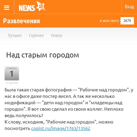
Вход
Развлечения
в мою ленту
2679
Лучшее
Горячее
Новое
Над старым городом
отметил
1
в архиве
Была такая старая фотография — "Рабочие над городом", у
нас в офисе даже постер висел. А так же несколько
модификаций — "дети над городом" и "младенцы над
городом". Я вот свою сделал из своих коллег. Неплохо
ведь получилось?
К слову, исходник, "Рабочие над городом", можно
посмотреть
copist.ru/image/1763/13562