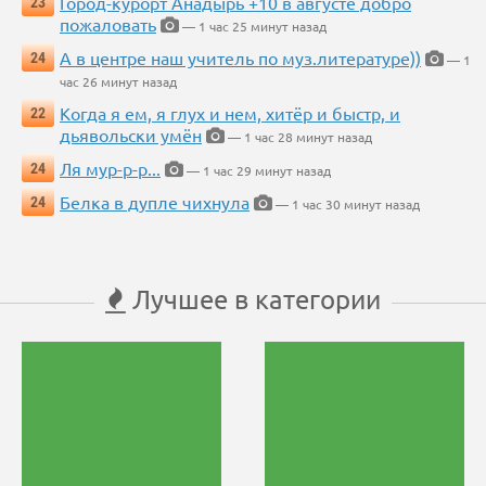
Город-курорт Анадырь +10 в августе добро
23
пожаловать
— 1 час 25 минут назад
А в центре наш учитель по муз.литературе))
24
— 1
час 26 минут назад
Когда я ем, я глух и нем, хитёр и быстр, и
22
дьявольски умён
— 1 час 28 минут назад
Ля мур-р-р...
24
— 1 час 29 минут назад
Белка в дупле чихнула
24
— 1 час 30 минут назад
Лучшее в категории