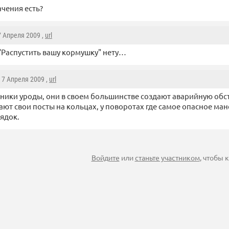
чения есть?
 7 Апреля 2009 ,
url
"Распустить вашу кормушку" нету…
, 7 Апреля 2009 ,
url
ники уроды, они в своем большинстве создают аварийную обс
ают свои посты на кольцах, у поворотах где самое опасное ма
ядок.
Войдите
или
станьте участником
, чтобы