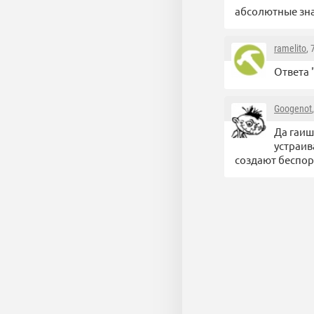
абсолютные зна
ramelito
,
Ответа 
Googenot
Да гаиш
устраив
создают беспор