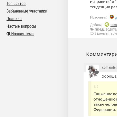
исправить" и 
Топ сайтов
тенденции раз
Забаненные участники
Источник:
g
Правила
Добавил
rame
Частые вопросы
гибдд
,
водите
Ночная тема
3 комментари
Комментари
comander
хорошая
Снижение ко
отношению к 
тысяч челов
Федерации.