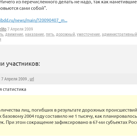
"Ничего из перечисленного делать не надо, так как наметивш
овьются сами собой".
ibdd.ru/news/main/?20090407_m...
lito
7 Апреля 2009
ль
,
движение
,
наказание
,
пять
,
дорожный
,
ужесточение
,
административный
я
и участников:
, 7 Апреля 2009 ,
url
 статистика
личества лиц, погибших в результате дорожных происшествий
базовому 2004 году составило не 1 тысячу, как планировалось,
ек. При этом сокращение зафиксировано в 67-ми субъектах Ро