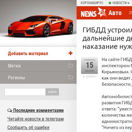
КОРОНАВИРУС
НОВОСТИ
Авто
Л
ГИБДД устроил
дальнейшие де
наказание нуж
Добавить материал
На сайте ГИБ
отметили
15
инспектором 
Метки
Кирьяновым. 
человек
в архиве
Регионы
как они видят
безопасности 
Автомобилиста
развития ГИБД
ответа: "ужес
Последние комментарии
количества же
Читайте новости в телеграм
административ
"Ничего из пе
Сообщить об ошибке