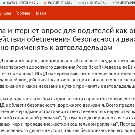
НАУКА И ТЕХНИКА
РАЗВЛЕЧЕНИЯ
КУХНЯ NEWS2
КОММЕНТАРИ
учшее
Горячее
Новое
а интернет-опрос для водителей как о
йствия обеспечения безопасности дви
но применять к автовладельцам
ДД появился опрос, инициированный главным государственны
безопасности дорожного движения Российской Федерации Ви
С его помощью ГИБДД намерена выяснить мнение водителей о
 дальнейшие действия Госавтоинспекции в области обеспечен
движения и какое наказание нужно применять к автовладельц
м предлагается выбрать один из пяти вариантов совершенств
Д в области безопасности дорожного движения. Всего предла
точение мер административной ответственности к нарушителя
сткой социальной рекламы", "разумно и дозировано сочетать
ных мер и проведение жесткой социальной рекламы". Последн
речисленного делать не стоит, так как бесполезно, нашего вод