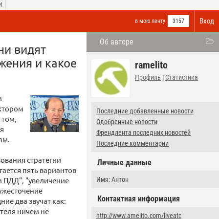
И
Вход
в мою ленту
3157
Об авторе
ни видят
жения и какое
ramelito
Профиль
|
Статистика
м
ктором
Последние добавленные новости
 том,
Одобренные новости
ия
Френдлента последних новостей
ам.
Последние комментарии
ования стратегии
Личные данные
гается пять вариантов
м ПДД", "увеличение
Имя: Антон
 ужесточение
Контактная информация
ие два звучат как:
ителя ничем не
http://www.amelito.com/liveatc