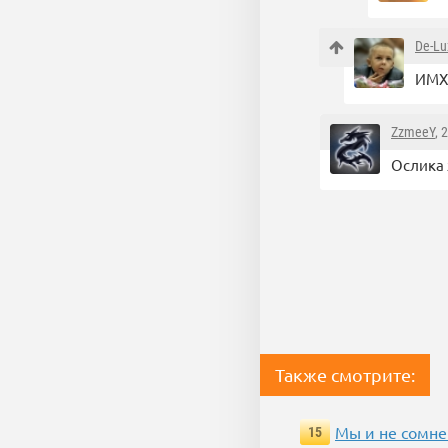
De-Lu
ИМХ
ZzmeeY
, 
Ослика 
Также смотрите:
Мы и не сомне
15