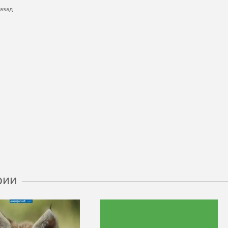
азад
рии