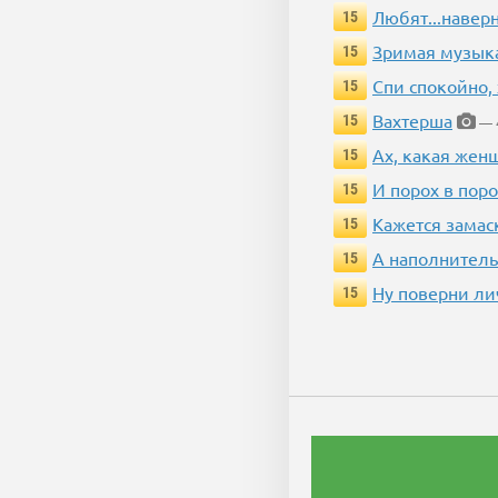
Любят...навер
15
Зримая музык
15
Спи спокойно, 
15
Вахтерша
15
— 4
Ах, какая жен
15
И порох в поро
15
Кажется замас
15
А наполнитель
15
Ну поверни ли
15