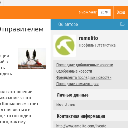
И
Вход
в мою ленту
2679
Об авторе
Отправителем
ramelito
Профиль
|
Статистика
рации
ий в
Последние добавленные новости
ить
Одобренные новости
бодить
Френдлента последних новостей
Последние комментарии
дил в отношении
Личные данные
аказание за это
за Копыловым стоит
Имя: Антон
л появляться в
о, что господин
Контактная информация
ого, как ему
http://www.amelito.com/liveatc