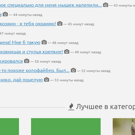
ное специально для меня мышек налепили...
— 43 минуты н
а
— 44 минуты назад
хозяин - я тебя охраняю!
— 45 минут назад
7 минут назад
щина! Мне б такую
— 48 минут назад
ховницах и стулья крепкие!
— 49 минут назад
кировался
— 50 минут назад
-то похоже холофайбер. Был...
— 52 минуты назад
чико, дай поцелую
— 53 минуты назад
Лучшее в катего