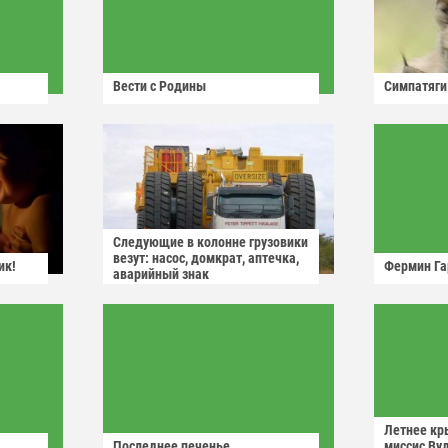
Вести с Родины
Симпатяги
Следующие в колонне грузовики
везут: насос, домкрат, аптечка,
ик!
Фермин Га
аварийный знак
Летнее кр
Последнее печенье
миссис Ву