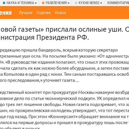
НАУКА И ТЕХНИКА
РАЗВЛЕЧЕНИЯ
КУХНЯ NEWS2
КОММЕНТАРИ
ения
Лучшее
Горячее
Новое
овой газеты» прислали ослиные уши. 
нистрация Президента РФ.
 редакцию пришла бандероль, вскрыв которую секретари
резанные уши осла. На посылке было указано: «От админист
». «В руководстве издания полагают, что смысл этих провокац
ачала сделать их как можно более абсурдными, а затем постав
а Копылова в один ряд с ними. Тем самым постаравшись осво
ного преследования,» уточняет газета…
едственный комитет при прокуратуре Москвы накануне возбу
овное дело по статье «коммерческий подкуп». УК определил н
до трех лет лишения свободы. Новая газета подозревает, что 
и», но прокремлевская молодежь утверждает, что тот переста
ще год назад. При этом «Коммерсант» обращает внимание на т
лялся на первые допросы и пришел в прокуратуру лишь после т
то объявят в розыск.