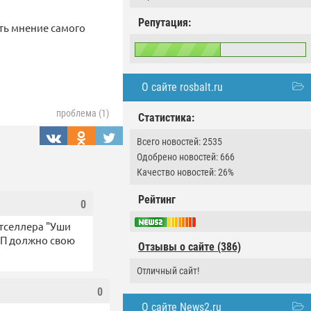
Репутация:
ть мнение самого
О сайте rosbalt.ru
проблема (1)
Статистика:
Всего новостей: 2535
Одобрено новостей: 666
Качество новостей: 26%
Рейтинг
0
стселлера "Уши
 АП должно свою
Отзывы о сайте (386)
Отличный сайт!
0
О сайте News2.ru