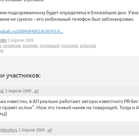
ния подозреваемому будет определена в ближайшие дни. Узна
ние не сумело – его мобильный телефон был заблокирован.
osbalt.ru/2009/04/02/630765.h...
lito
2 Апреля 2009
д
,
редакция
,
издание
,
уголовный
,
господин
,
копылов
ев
и участников:
al
, 2 Апреля 2009 ,
url
ко известно, в АП реально работают авторы известного PR-бе
 правят ослом". Мож это тонкий наиек на товарищей. Тогда и
ть))
ejtimofeev
, 2 Апреля 2009 ,
url