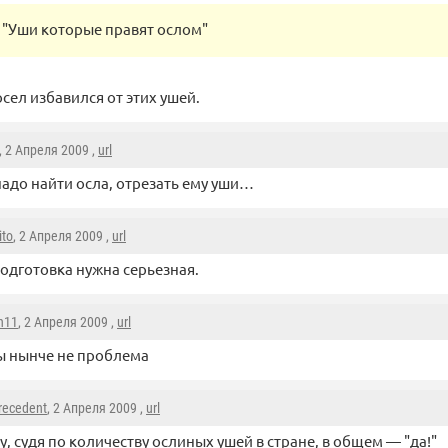
"Уши которые правят ослом"
сел избавился от этих ушей.
, 2 Апреля 2009 ,
url
надо найти осла, отрезать ему уши…
ito
, 2 Апреля 2009 ,
url
подготовка нужна серьезная.
on11
, 2 Апреля 2009 ,
url
ы нынче не проблема
recedent
, 2 Апреля 2009 ,
url
у, судя по количеству ослиных ушей в стране, в общем — "да!"