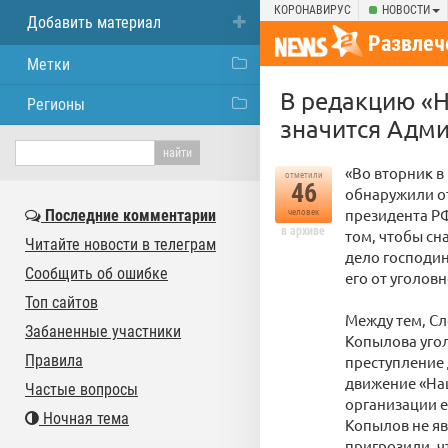
КОРОНАВИРУС
НОВОСТИ
Добавить материал
Развлеч
Метки
В редакцию «Н
Регионы
значится Адми
«Во вторник в
отметили
46
обнаружили от
президента РФ
Последние комментарии
человек
в архиве
том, чтобы сн
Читайте новости в телеграм
дело господин
Сообщить об ошибке
его от уголов
Топ сайтов
Между тем, Сл
Забаненные участники
Копылова угол
Правила
преступление 
движение «Наш
Частые вопросы
организации е
Ночная тема
Копылов не яв
пригрозили, ч