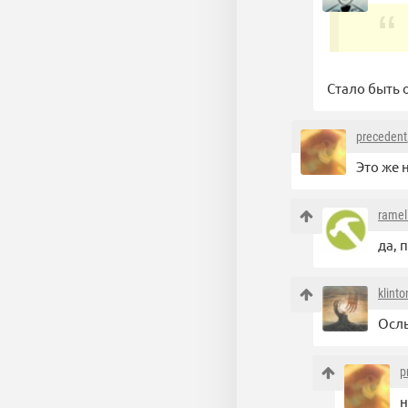
Стало быть о
precedent
Это же 
ramel
да, 
klint
Осл
p
н