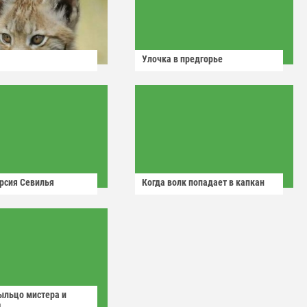
Улочка в предгорье
рсия Севилья
Когда волк попадает в капкан
ыльцо мистера и
д