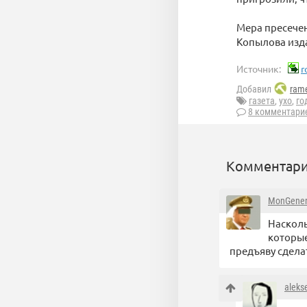
Мера пресече
Копылова изда
Источник:
r
Добавил
rame
газета
,
ухо
,
го
8 комментари
Комментари
MonGener
Насколь
которые
предъяву сдела
aleks