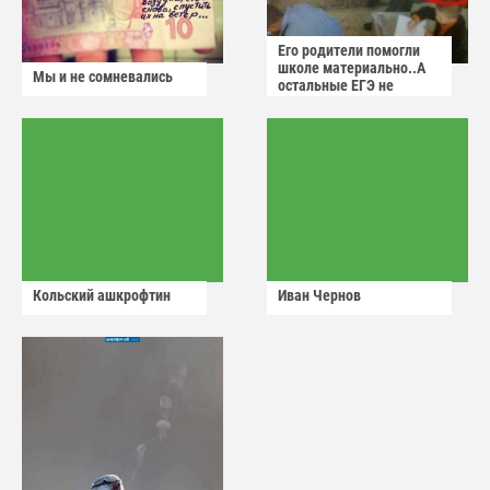
Его родители помогли
школе материально..А
Мы и не сомневались
остальные ЕГЭ не
сдадут
Кольский ашкрофтин
Иван Чернов