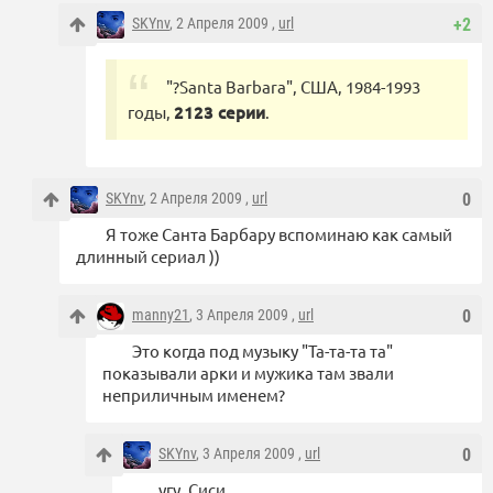
SKYnv
, 2 Апреля 2009 ,
url
+2
"?Santa Barbara", США, 1984-1993
годы,
2123 серии
.
SKYnv
, 2 Апреля 2009 ,
url
0
Я тоже Санта Барбару вспоминаю как самый
длинный сериал ))
manny21
, 3 Апреля 2009 ,
url
0
Это когда под музыку "Та-та-та та"
показывали арки и мужика там звали
неприличным именем?
SKYnv
, 3 Апреля 2009 ,
url
0
угу, Сиси…