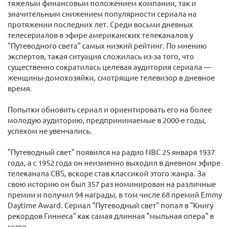
тяжелым финансовым положением компании, так и
значительным снижением популярности сериала на
протяжении последних лет. Среди восьми дневных
телесериалов в эфире американских телеканалов у
"Путеводного света" самых низкий рейтинг. По мнению
экспертов, такая ситуация сложилась из-за того, что
существенно сократилась целевая аудитория сериала —
женщины-домохозяйки, смотрящие телевизор в дневное
время.
Попытки обновить сериал и ориентировать его на более
молодую аудиторию, предпринимаемые в 2000-е годы,
успехом не увенчались.
"Путеводный свет" появился на радио NBC 25 января 1937
года, а с 1952 года он неизменно выходил в дневном эфире
телеканала CBS, вскоре став классикой этого жанра. За
свою историю он был 357 раз номинирован на различные
премии и получил 94 награды, в том числе 68 премий Emmy
Daytime Award. Сериал "Путеводный свет" попал в "Книгу
рекордов Гиннеса" как самая длинная "мыльная опера" в
мире.