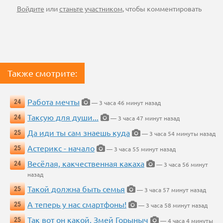
Войдите
или
станьте участником
, чтобы комментировать
Также смотрите:
Работа мечты
24
— 3 часа 46 минут назад
Таксую для души...
24
— 3 часа 47 минут назад
Да иди ты сам знаешь куда
25
— 3 часа 54 минуты назад
Астерикс - начало
25
— 3 часа 55 минут назад
Весёлая, какчественная какаха
24
— 3 часа 56 минут
назад
Такой должна быть семья
25
— 3 часа 57 минут назад
А теперь у нас смартфоны!
25
— 3 часа 58 минут назад
Так вот он какой, Змей Горыныч
25
— 4 часа 4 минуты