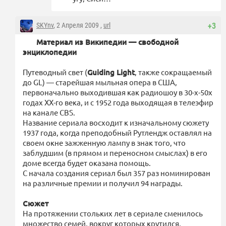
SKYnv
, 2 Апреля 2009 ,
url
+3
Материал из Википедии — свободной
энциклопедии
Путеводный свет (
Guiding Light
, также сокращаемый
до GL) — старейшая мыльная опера в США,
первоначально выходившая как радиошоу в 30-х-50х
годах XX-го века, и с 1952 года выходящая в телеэфир
на канале CBS.
Название сериала восходит к изначальному сюжету
1937 года, когда преподобный Рутлендж оставлял на
своем окне зажженную лампу в знак того, что
заблудшим (в прямом и переносном смыслах) в его
доме всегда будет оказана помощь.
С начала создания сериал был 357 раз номинирован
на различные премии и получил 94 награды.
Сюжет
На протяжении стольких лет в сериале сменилось
множество семей, вокруг которых крутился,