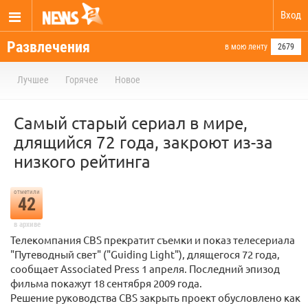
Вход
Развлечения
в мою ленту
2679
Лучшее
Горячее
Новое
Самый старый сериал в мире,
длящийся 72 года, закроют из-за
низкого рейтинга
отметили
42
в архиве
Телекомпания CBS прекратит съемки и показ телесериала
"Путеводный свет" ("Guiding Light"), длящегося 72 года,
сообщает Associated Press 1 апреля. Последний эпизод
фильма покажут 18 сентября 2009 года.
Решение руководства СBS закрыть проект обусловлено как