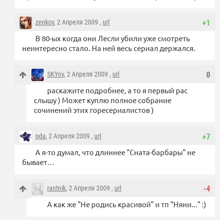
zenkov
, 2 Апреля 2009 ,
url
+1
В 80-ых когда они Лесли убили уже смотреть
неинтересно стало. На ней весь сериал держался.
SKYnv
, 2 Апреля 2009 ,
url
0
раскажите подробнее, а то я первый рас
слышу ) Может куплю полное собрание
сочинений этих горесериалистов )
pda
, 2 Апреля 2009 ,
url
+7
А я-то думал, что длиннее "Сната-барбары" не
бывает…
rantnik
, 2 Апреля 2009 ,
url
-4
А как же "Не родись красивой" и тп "Няни..." :)