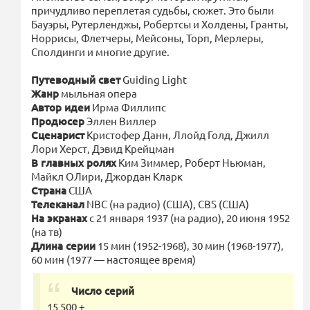
причудливо переплетая судьбы, сюжет. Это были
Бауэры, Рутерленджы, Робертсы и Холдены, Гранты,
Норрисы, Флетчеры, Мейсоны, Торп, Мерлеры,
Сполдинги и многие другие.
Путеводный свет
Guiding Light
Жанр
мыльная опера
Автор идеи
Ирма Филлипс
Продюсер
Эллен Виллер
Сценарист
Кристофер Данн, Ллойд Голд, Джилл
Лори Херст, Дэвид Крейцман
В главных ролях
Ким Зиммер, Роберт Ньюман,
Майкл ОЛири, Джордан Кларк
Страна
США
Телеканал
NBC (на радио) (США), CBS (США)
На экранах
с 21 января 1937 (на радио), 20 июня 1952
(на тв)
Длина серии
15 мин (1952-1968), 30 мин (1968-1977),
60 мин (1977 — настоящее время)
Число серий
15 500 +