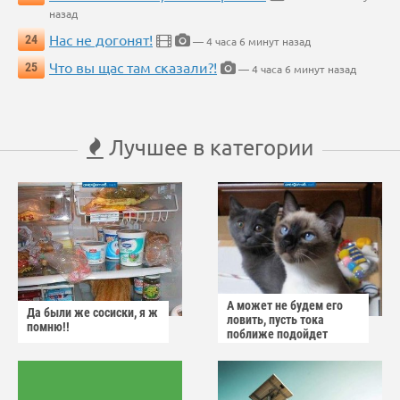
назад
Нас не догонят!
24
— 4 часа 6 минут назад
Что вы щас там сказали?!
25
— 4 часа 6 минут назад
Лучшее в категории
А может не будем его
Да были же сосиски, я ж
ловить, пусть тока
помню!!
поближе подойдет