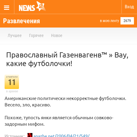
Вход
Развлечения
в мою ленту
2679
Лучшее
Горячее
Новое
Православный Газенвагенв™ » Вау,
какие футболочки!
отметили
11
в архиве
Американские политически некорректные футболочки.
Весело, зло, красиво.
Похоже, тупость янки является обычным совково-
задорным мифом.
Источник:
apazhe.net/2006/04/21/549/