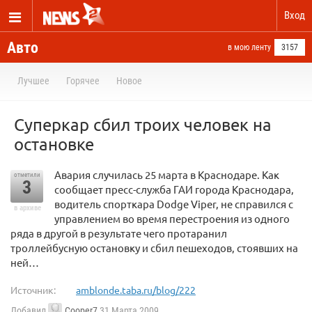
Вход
Авто
в мою ленту
3157
Лучшее
Горячее
Новое
Суперкар сбил троих человек на
остановке
Авария случилась 25 марта в Краснодаре. Как
отметили
3
сообщает пресс-служба ГАИ города Краснодара,
водитель спорткара Dodge Viper, не справился с
в архиве
управлением во время перестроения из одного
ряда в другой в результате чего протаранил
троллейбусную остановку и сбил пешеходов, стоявших на
ней…
Источник:
amblonde.taba.ru/blog/222
Добавил
Cooper7
31 Марта 2009