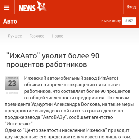
Вход
Авто
в мою ленту
3157
Лучшее
Горячее
Новое
"ИжАвто" уволит более 90
процентов работников
Ижевский автомобильный завод (ИжАвто)
отметили
23
объявит в апреле о сокращении пяти тысяч
работников, что составляет более 90 процентов
в архиве
от общей численности предприятия. По словам
президента Удмуртии Александра Волкова, на такие меры
предприятие вынуждено пойти из-за срыва сделки по
продаже завода "АвтоВАЗу", сообщает агентство
"Интерфакс".
Однако "Центр занятости населения Ижевска" приводит
другие данные: его представителям известно лишь о том,