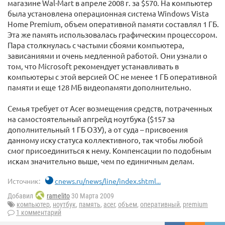
магазине Wal-Mart в апреле 2008 г. за $570. На компьютер
была установлена операционная система Windows Vista
Home Premium, объем оперативной памяти составлял 1 ГБ.
Эта же память использовалась графическим процессором.
Пара столкнулась с частыми сбоями компьютера,
зависаниями и очень медленной работой. Они узнали о
том, что Microsoft рекомендует устанавливать в
компьютеры с этой версией ОС не менее 1 ГБ оперативной
памяти и еще 128 МБ видеопамяти дополнительно.
Семья требует от Acer возмещения средств, потраченных
на самостоятельный апгрейд ноутбука ($157 за
дополнительный 1 ГБ ОЗУ), а от суда – присвоения
данному иску статуса коллективного, так чтобы любой
смог присоединиться к нему. Компенсации по подобным
искам значительно выше, чем по единичным делам.
Источник:
cnews.ru/news/line/index.shtml...
Добавил
ramelito
30 Марта 2009
компьютер
,
ноутбук
,
память
,
acer
,
объем
,
оперативный
,
premium
1 комментарий