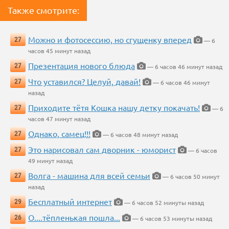
Также смотрите:
Можно и фотосессию, но сгущенку вперед
27
— 6
часов 45 минут назад
Презентация нового блюда
27
— 6 часов 46 минут назад
Что уставился? Целуй, давай!
27
— 6 часов 46 минут
назад
Приходите тётя Кошка нашу детку покачать!
27
— 6
часов 47 минут назад
Однако, самец!!!
27
— 6 часов 48 минут назад
Это нарисовал сам дворник - юморист
27
— 6 часов
49 минут назад
Волга - машина для всей семьи
27
— 6 часов 50 минут
назад
Бесплатный интернет
29
— 6 часов 52 минуты назад
О....тёпленькая пошла...
26
— 6 часов 53 минуты назад