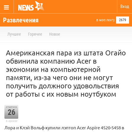
Вход
Развлечения
в мою ленту
2679
Лучшее
Горячее
Новое
Американская пара из штата Огайо
обвинила компанию Acer в
экономии на компьютерной
памяти, из-за чего они не могут
получить должного удовольствия
от работы с их новым ноутбуком
отметили
26
в архиве
Лора и Клэй Вольф купили лэптоп Acer Aspire 4520-5458 в