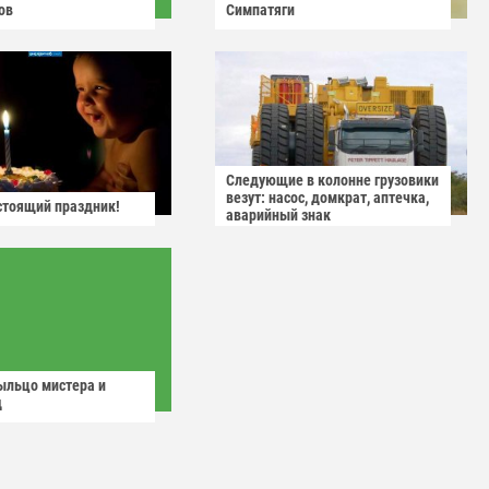
ов
Симпатяги
Следующие в колонне грузовики
везут: насос, домкрат, аптечка,
астоящий праздник!
аварийный знак
ыльцо мистера и
д