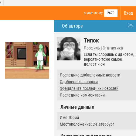
И
Вход
в мою ленту
2679
Об авторе
Типок
Профиль
|
Статистика
Если ты споришь с идиотом,
вероятно тоже самое
делает и он
Последние добавленные новости
Одобренные новости
Френдлента последних новостей
Последние комментарии
Личные данные
Имя: Юрий
Местоположение: С-Петербург