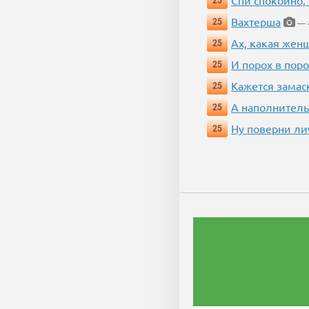
Спи спокойно, 
25
Вахтерша
25
— 4
Ах, какая жен
25
И порох в поро
25
Кажется замас
25
А наполнитель
25
Ну поверни ли
25