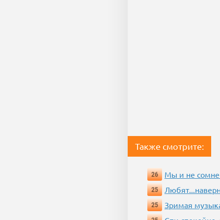
Также смотрите:
Мы и не сомне
26
Любят...навер
25
Зримая музык
25