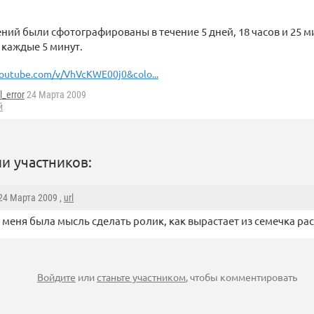
ний были сфотографированы в течение 5 дней, 18 часов и 25 м
каждые 5 минут.
outube.com/v/VhVcKWE00j0&colo...
l_error
24 Марта 2009
й
и участников:
 24 Марта 2009 ,
url
У меня была мысль сделать ролик, как вырастает из семечка ра
Войдите
или
станьте участником
, чтобы комментировать