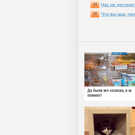
Нас не догонят
24
Что вы щас там
25
Да были же сосиски, я ж
помню!!