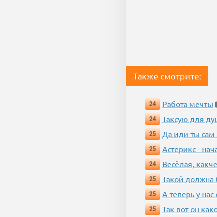
Также смотрите:
Работа мечты
24
Таксую для душ
24
Да иди ты сам
25
Астерикс - нач
25
Весёлая, какч
24
Такой должна 
25
А теперь у нас
25
Так вот он ка
25