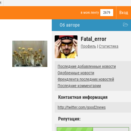
И
Вход
в мою ленту
2679
Об авторе
Fatal_error
Профиль
|
Статистика
Последние добавленные новости
Одобренные новости
Френдлента последних новостей
Последние комментарии
Контактная информация
http://twitter.com/good2news
Репутация: