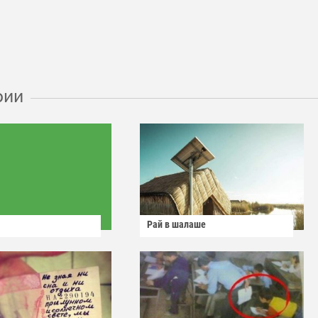
рии
Рай в шалаше