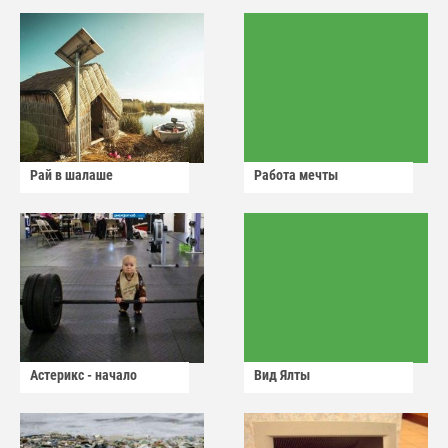
Рай в шалаше
Работа мечты
Астерикс - начало
Вид Ялты