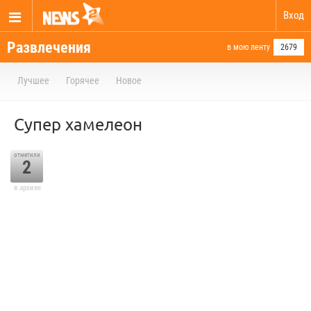
Вход
Развлечения
в мою ленту
2679
Лучшее
Горячее
Новое
Супер хамелеон
отметили
2
в архиве