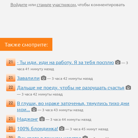
Войдите
или
станьте участником
, чтобы комментировать
Также смотрите:
- Ты иди, иди на работу. Я за тебя посплю
21
— 3
часа 41 минуту назад
Завалили
21
— 3 часа 42 минуты назад
Дальше не поеду, чтобы не разрушать счастья
22
— 3 часа 42 минуты назад
В глуши, во мраке заточенья, тянулись тихо дни
22
мои...
— 3 часа 43 минуты назад
Маджонг
21
— 3 часа 44 минуты назад
100% блондинка!
21
— 3 часа 45 минут назад
Луч света в темном царстве
21