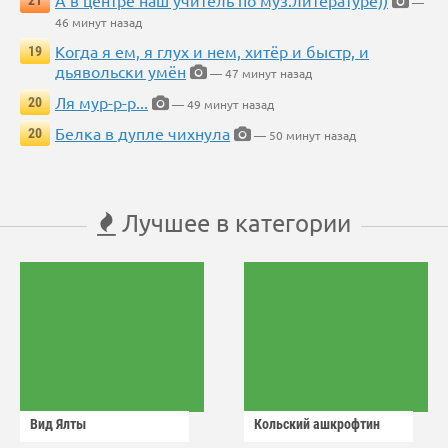
А в центре наш учитель по муз.литературе))
21
—
46 минут назад
Когда я ем, я глух и нем, хитёр и быстр, и
19
дьявольски умён
— 47 минут назад
Ля мур-р-р...
20
— 49 минут назад
Белка в дупле чихнула
20
— 50 минут назад
Лучшее в категории
Вид Ялты
Кольский ашкрофтин