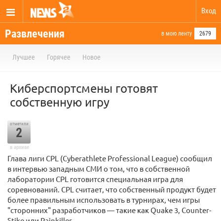
Вход
Развлечения
в мою ленту
2679
Лучшее
Горячее
Новое
Киберспортсмены готовят
собственную игру
отметили
2
в архиве
Глава лиги CPL (Cyberathlete Professional League) сообщил
в интервью западным СМИ о том, что в собственной
лаборатории CPL готовится специальная игра для
соревнований. CPL считает, что собственный продукт будет
более правильным использовать в турнирах, чем игры
"сторонних" разработчиков — такие как Quake 3, Counter-
Stike или Painkiller.