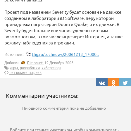
Проект под названием Severity будет основан на движке,
созданном в лаборатории iD Software, перу которой
принадлежат игры серии Doom и Quake, и их движки. В
Severity будет больше внимания уделено сетевым
возможностям, в том числе игре через Интернет, а также
режиму наблюдения за игроками.
Источник:
thg.ru/technews/20061218_17000...
Добавил
Dimonuch
19 Декабря 2006
игры
,
разработки
,
киберспорт
нет комментариев
Комментарии участников:
Ни одного комментария пока не добавлено
Войдите
или
станьте участником
, чтобы комментировать