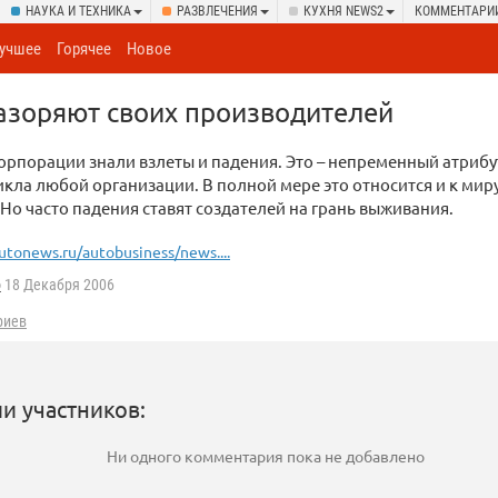
НАУКА И ТЕХНИКА
РАЗВЛЕЧЕНИЯ
КУХНЯ NEWS2
КОММЕНТАРИ
учшее
Горячее
Новое
азоряют своих производителей
орпорации знали взлеты и падения. Это – непременный атрибу
кла любой организации. В полной мере это относится и к мир
Но часто падения ставят создателей на грань выживания.
utonews.ru/autobusiness/news....
o
18 Декабря 2006
риев
и участников:
Ни одного комментария пока не добавлено