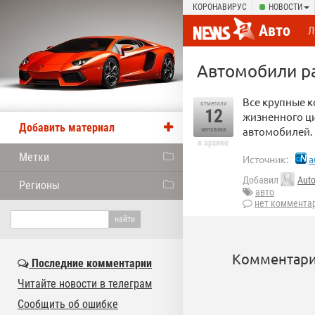
КОРОНАВИРУС
НОВОСТИ
Авто
Л
Автомобили р
Все крупные к
отметили
12
жизненного ци
Добавить материал
автомобилей. 
человека
в архиве
Метки
Источник:
a
Добавил
Aut
Регионы
авто
нет коммента
Комментари
Последние комментарии
Читайте новости в телеграм
Сообщить об ошибке