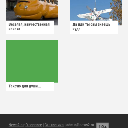
Весёлая, какчественная
Да иди ты сам знаешь
какаха
куда
Таксую для души...
News2.ru
:
О сервисе
|
Статистика
| admin@news2.ru
18+