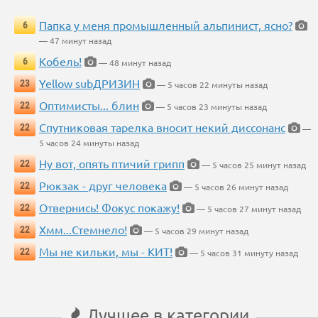
Папка у меня промышленный альпинист, ясно?
6
— 47 минут назад
Кобель!
6
— 48 минут назад
Yellow subДРИЗИН
23
— 5 часов 22 минуты назад
Оптимисты... блин
22
— 5 часов 23 минуты назад
Спутниковая тарелка вносит некий диссонанс
22
—
5 часов 24 минуты назад
Ну вот, опять птичий грипп
22
— 5 часов 25 минут назад
Рюкзак - друг человека
22
— 5 часов 26 минут назад
Отвернись! Фокус покажу!
22
— 5 часов 27 минут назад
Хмм...Стемнело!
22
— 5 часов 29 минут назад
Мы не кильки, мы - КИТ!
22
— 5 часов 31 минуту назад
Лучшее в категории