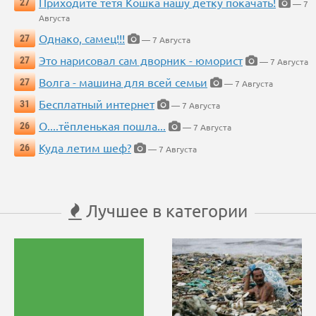
Приходите тётя Кошка нашу детку покачать!
27
— 7
Августа
Однако, самец!!!
27
— 7 Августа
Это нарисовал сам дворник - юморист
27
— 7 Августа
Волга - машина для всей семьи
27
— 7 Августа
Бесплатный интернет
31
— 7 Августа
О....тёпленькая пошла...
26
— 7 Августа
Куда летим шеф?
26
— 7 Августа
Лучшее в категории