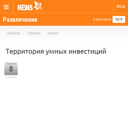
Вход
Развлечения
в мою ленту
2679
Лучшее
Горячее
Новое
Территория умных инвестиций
отметили
0
в архиве