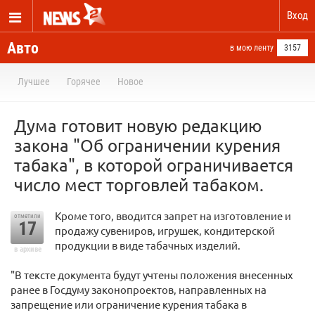
Вход
Авто
в мою ленту
3157
Лучшее
Горячее
Новое
Дума готовит новую редакцию
закона "Об ограничении курения
табака", в которой ограничивается
число мест торговлей табаком.
Кроме того, вводится запрет на изготовление и
отметили
17
продажу сувениров, игрушек, кондитерской
продукции в виде табачных изделий.
в архиве
"В тексте документа будут учтены положения внесенных
ранее в Госдуму законопроектов, направленных на
запрещение или ограничение курения табака в