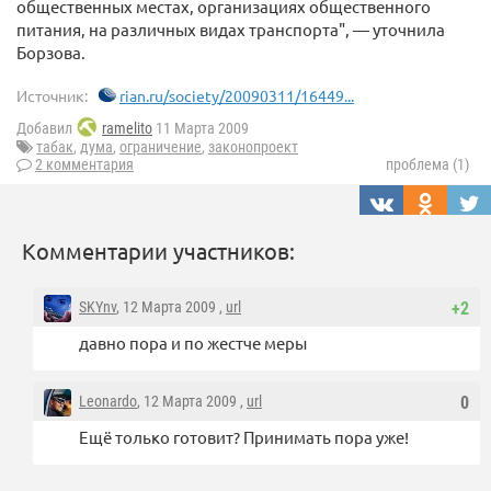
общественных местах, организациях общественного
питания, на различных видах транспорта", — уточнила
Борзова.
Источник:
rian.ru/society/20090311/16449...
Добавил
ramelito
11 Марта 2009
табак
,
дума
,
ограничение
,
законопроект
2 комментария
проблема (1)
Комментарии участников:
SKYnv
, 12 Марта 2009 ,
url
+2
давно пора и по жестче меры
Leonardo
, 12 Марта 2009 ,
url
0
Ещё только готовит? Принимать пора уже!