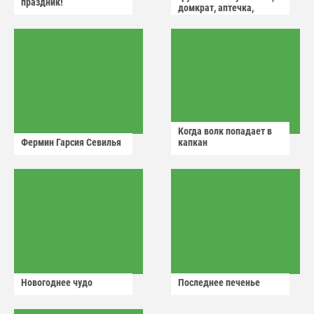
праздник!
домкрат, аптечка,
аварийный знак
Когда волк попадает в
Фермин Гарсия Севилья
капкан
Новогоднее чудо
Последнее печенье