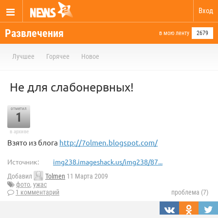
Вход
Развлечения
в мою ленту
2679
Лучшее
Горячее
Новое
Не для слабонервных!
отметил
1
в архиве
Взято из блога
http://7olmen.blogspot.com/
Источник:
img238.imageshack.us/img238/87...
Добавил
Tolmen
11 Марта 2009
фото
,
ужас
1 комментарий
проблема (7)