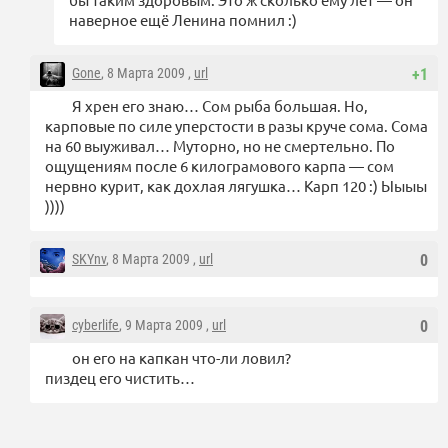
наверное ещё Ленина помнил :)
Gone
, 8 Марта 2009 ,
url
+1
Я хрен его знаю… Сом рыба большая. Но,
карповые по силе уперстости в разы круче сома. Сома
на 60 выуживал… Муторно, но не смертельно. По
ощущениям после 6 килограмового карпа — сом
нервно курит, как дохлая лягушка… Карп 120 :) Ыыыы
))))
SKYnv
, 8 Марта 2009 ,
url
0
cyberlife
, 9 Марта 2009 ,
url
0
он его на капкан что-ли ловил?
пиздец его чистить…