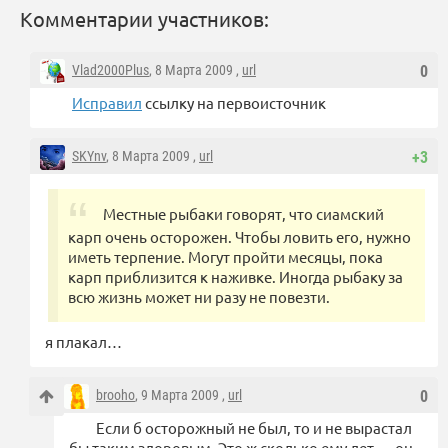
Комментарии участников:
Vlad2000Plus
, 8 Марта 2009 ,
url
0
Исправил
ссылку на первоисточник
SKYnv
, 8 Марта 2009 ,
url
+3
Местные рыбаки говорят, что сиамский
карп очень осторожен. Чтобы ловить его, нужно
иметь терпение. Могут пройти месяцы, пока
карп приблизится к наживке. Иногда рыбаку за
всю жизнь может ни разу не повезти.
я плакал…
brooho
, 9 Марта 2009 ,
url
0
Если б осторожный не был, то и не вырастал
бы таким здоровым. Это ж сколько ему лет — он