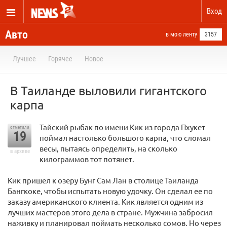
Вход
Авто
в мою ленту
3157
Лучшее
Горячее
Новое
В Таиланде выловили гигантского
карпа
Тайский рыбак по имени Кик из города Пхукет
отметили
19
поймал настолько большого карпа, что сломал
весы, пытаясь определить, на сколько
в архиве
килограммов тот потянет.
Кик пришел к озеру Бунг Сам Лан в столице Таиланда
Бангкоке, чтобы испытать новую удочку. Он сделал ее по
заказу американского клиента. Кик является одним из
лучших мастеров этого дела в стране. Мужчина забросил
наживку и планировал поймать несколько сомов. Но через