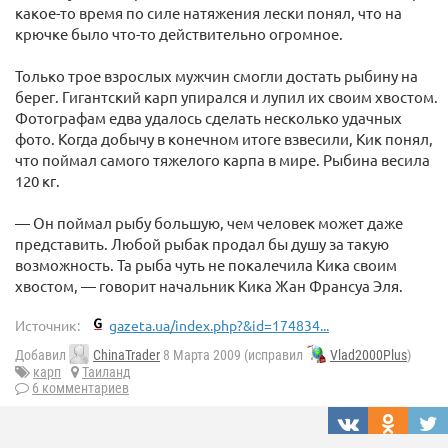
какое-то время по силе натяжения лески понял, что на
крючке было что-то действительно огромное.
Только трое взрослых мужчин смогли достать рыбину на
берег. Гигантский карп упирался и лупил их своим хвостом.
Фотографам едва удалось сделать несколько удачных
фото. Когда добычу в конечном итоге взвесили, Кик понял,
что поймал самого тяжелого карпа в мире. Рыбина весила
120 кг.
— Он поймал рыбу большую, чем человек может даже
представить. Любой рыбак продал бы душу за такую
возможность. Та рыба чуть не покалечила Кика своим
хвостом, — говорит начальник Кика Жан Франсуа Эля.
Источник:
gazeta.ua/index.php?&id=174834...
Добавил
ChinaTrader
8 Марта 2009 (исправил
Vlad2000Plus
)
карп
Таиланд
6 комментариев