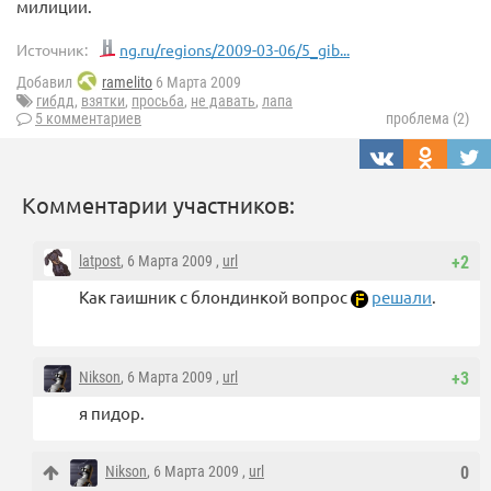
милиции.
Источник:
ng.ru/regions/2009-03-06/5_gib...
Добавил
ramelito
6 Марта 2009
гибдд
,
взятки
,
просьба
,
не давать
,
лапа
5 комментариев
проблема (2)
Комментарии участников:
latpost
, 6 Марта 2009 ,
url
+2
Как гаишник с блондинкой вопрос
решали
.
Nikson
, 6 Марта 2009 ,
url
+3
я пидор.
Nikson
, 6 Марта 2009 ,
url
0