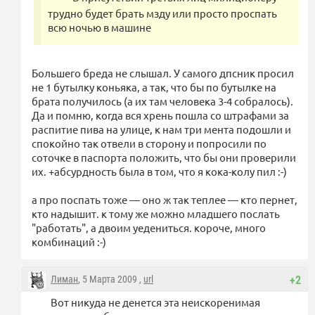
трудно будет брать мзду или просто проспать
всю ночью в машине
Большего бреда не слышал. У самого дпсник просил
не 1 бутылку коньяка, а так, что бы по бутылке на
брата получилось (а их там человека 3-4 собралось).
Да и помню, когда вся хрень пошла со штрафами за
распитие пива на улице, к нам три мента подошли и
спокойно так отвели в сторону и попросили по
соточке в паспорта положить, что бы они проверили
их. +абсурдность была в том, что я кока-колу пил :-)
а про поспать тоже — оно ж так теплее — кто пернет,
кто надышит. к тому же можно младшего послать
"работать", а двоим уедениться. короче, много
комбинаций :-)
Лиман
, 5 Марта 2009 ,
url
+2
Вот никуда не денется эта неискоренимая