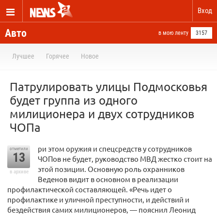
Вход
Авто
в мою ленту
3157
Лучшее
Горячее
Новое
Патрулировать улицы Подмосковья
будет группа из одного
милиционера и двух сотрудников
ЧОПа
ри этом оружия и спецсредств у сотрудников
отметили
13
ЧОПов не будет, руководство МВД жестко стоит на
этой позиции. Основную роль охранников
в архиве
Веденов видит в основном в реализации
профилактической составляющей. «Речь идет о
профилактике и уличной преступности, и действий и
бездействия самих милиционеров, — пояснил Леонид