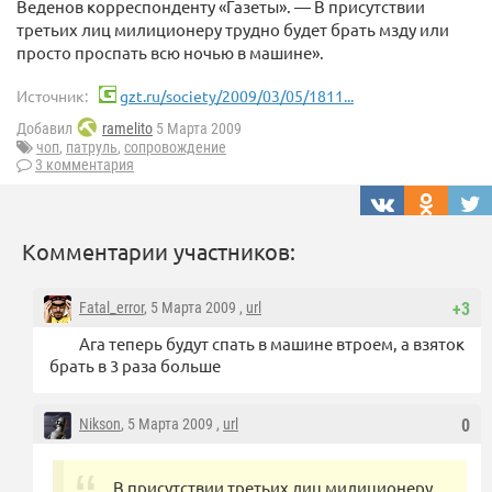
Веденов корреспонденту «Газеты». — В присутствии
третьих лиц милиционеру трудно будет брать мзду или
просто проспать всю ночью в машине».
Источник:
gzt.ru/society/2009/03/05/1811...
Добавил
ramelito
5 Марта 2009
чоп
,
патруль
,
сопровождение
3 комментария
Комментарии участников:
Fatal_error
, 5 Марта 2009 ,
url
+3
Ага теперь будут спать в машине втроем, а взяток
брать в 3 раза больше
Nikson
, 5 Марта 2009 ,
url
0
В присутствии третьих лиц милиционеру