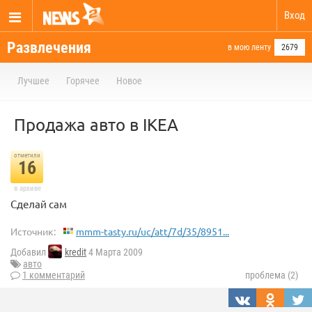
Вход
Развлечения
в мою ленту
2679
Лучшее
Горячее
Новое
Продажа авто в IKEA
отметили
16
в архиве
Сделай сам
Источник:
mmm-tasty.ru/uc/att/7d/35/8951...
Добавил
kredit
4 Марта 2009
авто
1 комментарий
проблема (2)