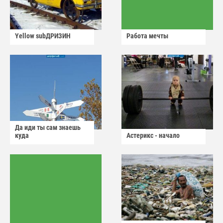
Yellow subДРИЗИН
Работа мечты
Да иди ты сам знаешь
куда
Астерикс - начало